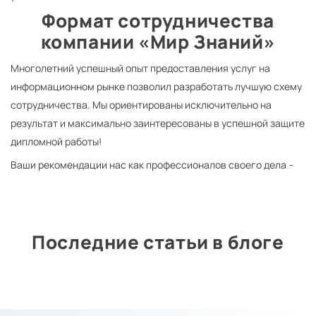
Формат сотрудничества
компании «Мир Знаний»
Многолетний успешный опыт предоставления услуг на
информационном рынке позволил разработать лучшую схему
сотрудничества. Мы ориентированы исключительно на
результат и максимально заинтересованы в успешной защите
дипломной работы!
Ваши рекомендации нас как профессионалов своего дела –
высшая награда, цена которой не имеет сопоставления.
Можем с уверенностью утверждать – нам есть чем гордиться.
Ведь большая часть наших основных заказчиков – заказчики
Последние статьи в блоге
по рекомендации!
Ключевые условия:
Оформление договора, в котором прописываются базовые
аспекты. Соглашение высылается курьером в Киеве и по