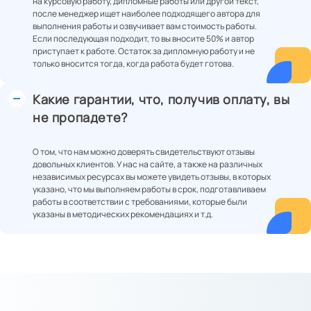
на курсовую работу, дипломные работы или другой текст,
после менеджер ищет наиболее подходящего автора для
выполнения работы и озвучивает вам стоимость работы.
Если последующая подходит, то вы вносите 50% и автор
приступает к работе. Остаток за дипломную работу и не
только вносится тогда, когда работа будет готова.
Какие гарантии, что, получив оплату, вы
не пропадете?
О том, что нам можно доверять свидетельствуют отзывы
довольных клиентов. У нас на сайте, а также на различных
независимых ресурсах вы можете увидеть отзывы, в которых
указано, что мы выполняем работы в срок, подготавливаем
работы в соответствии с требованиями, которые были
указаны в методических рекомендациях и т.д.