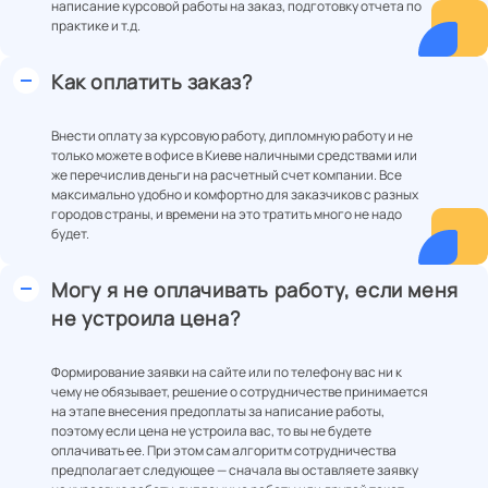
написание курсовой работы на заказ, подготовку отчета по
практике и т.д.
Как оплатить заказ?
Внести оплату за курсовую работу, дипломную работу и не
только можете в офисе в Киеве наличными средствами или
же перечислив деньги на расчетный счет компании. Все
максимально удобно и комфортно для заказчиков с разных
городов страны, и времени на это тратить много не надо
будет.
Могу я не оплачивать работу, если меня
не устроила цена?
Формирование заявки на сайте или по телефону вас ни к
чему не обязывает, решение о сотрудничестве принимается
на этапе внесения предоплаты за написание работы,
поэтому если цена не устроила вас, то вы не будете
оплачивать ее. При этом сам алгоритм сотрудничества
предполагает следующее — сначала вы оставляете заявку