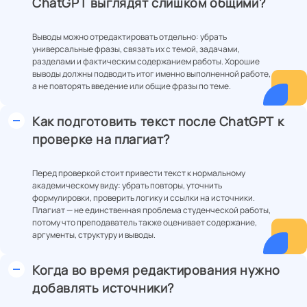
ChatGPT выглядят слишком общими?
Выводы можно отредактировать отдельно: убрать
универсальные фразы, связать их с темой, задачами,
разделами и фактическим содержанием работы. Хорошие
выводы должны подводить итог именно выполненной работе,
а не повторять введение или общие фразы по теме.
Как подготовить текст после ChatGPT к
проверке на плагиат?
Перед проверкой стоит привести текст к нормальному
академическому виду: убрать повторы, уточнить
формулировки, проверить логику и ссылки на источники.
Плагиат — не единственная проблема студенческой работы,
потому что преподаватель также оценивает содержание,
аргументы, структуру и выводы.
Когда во время редактирования нужно
добавлять источники?