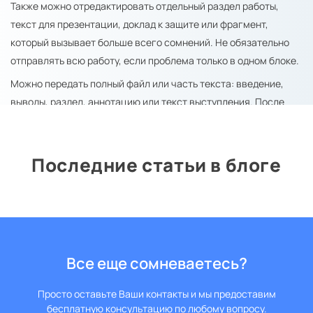
Также можно отредактировать отдельный раздел работы,
текст для презентации, доклад к защите или фрагмент,
который вызывает больше всего сомнений. Не обязательно
отправлять всю работу, если проблема только в одном блоке.
Можно передать полный файл или часть текста: введение,
выводы, раздел, аннотацию или текст выступления. После
просмотра станет понятно, достаточно ли точечной
редактуры или лучше выровнять стиль в большем объеме.
Как проходит
Последние статьи в блоге
редактирование текста
после ChatGPT?
Вы отправляете файл
.
Передаете текст, требования преподавателя, дедлайн и
Все еще сомневаетесь?
короткое описание проблемы: повторы, одинаковые
формулировки, слабая логика, общие выводы или
Просто оставьте Ваши контакты и мы предоставим
бесплатную консультацию по любому вопросу.
неестественный стиль.