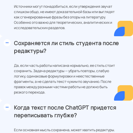
Источники могут понадобиться, если утверждения звучат
слишком общо, не имеют доказательной базы или выглядят
как сгенерированные фразы без опоры на литературу.
Особенно это важно для теоретических, аналитических и
исследовательских разделов.
Сохраняется ли стиль студента после
редактуры?
Да, если часть работы написана нормально, ее стиль стоит
сохранить. Задача редактуры — убрать повторы, слабую
логику, одинаковые формулировки и неестественные
фрагменты, а не сделать текст чужим по звучанию. После
правок между разными частями работы не должно быть
резкого перехода.
Когда текст после ChatGPT придется
переписывать глубже?
Если основная мысль сохранена, может хватить редактуры.