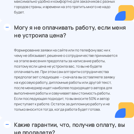
максимально удобно и комфортно для заказчиков с разных
городов страны, и времени на это тратить много не надо
будет.
Могу я не оплачивать работу, если меня
не устроила цена?
Формирование заявки на сайте или по телефону вас ни к
чему не обязывает, решение о сотрудничестве принимается
на этапе внесения предоплаты за написание работы,
поэтому если цена не устроила вас, то вы не будете
оплачивать ее. При этом сам алгоритм сотрудничества
предполагает следующее — сначала вы оставляете заявку
на курсовую работу, дипломные работы или другой текст,
после менеджер ищет наиболее подходящего автора для
выполнения работы и озвучивает вам стоимость работы.
Если последующая подходит, то вы вносите 50% и автор
приступает к работе. Остаток за дипломную работу и не
только вносится тогда, когда работа будет готова.
Какие гарантии, что, получив оплату, вы
не пропадете?