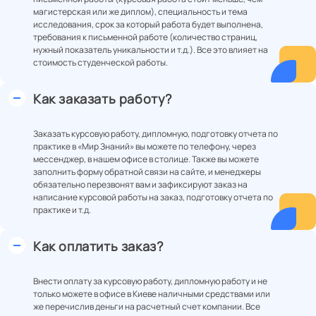
магистерская или же диплом), специальность и тема
исследования, срок за который работа будет выполнена,
требования к письменной работе (количество страниц,
нужный показатель уникальности и т.д.). Все это влияет на
стоимость студенческой работы.
Как заказать работу?
Заказать курсовую работу, дипломную, подготовку отчета по
практике в «Мир Знаний» вы можете по телефону, через
мессенджер, в нашем офисе в столице. Также вы можете
заполнить форму обратной связи на сайте, и менеджеры
обязательно перезвонят вам и зафиксируют заказ на
написание курсовой работы на заказ, подготовку отчета по
практике и т.д.
Как оплатить заказ?
Внести оплату за курсовую работу, дипломную работу и не
только можете в офисе в Киеве наличными средствами или
же перечислив деньги на расчетный счет компании. Все