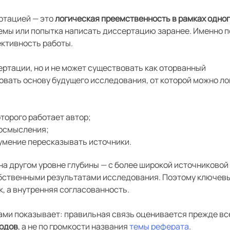
ртацией — это
логическая преемственность в рамках одно
темы или попытка написать диссертацию заранее. Именно п
ктивность работы.
ртации, но и не может существовать как оторванный
овать основу будущего исследования, от которой можно л
которого работает автор;
 осмысления;
о умение пересказывать источники.
а другом уровне глубины — с более широкой источниковой 
бственными результатами исследования. Поэтому ключев
, а внутренняя согласованность.
ми показывает: правильная связь оценивается прежде вс
тодов
, а не по громкости названия
темы реферата
.