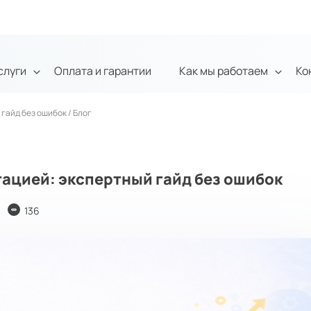
слуги
Оплата и гарантии
Как мы работаем
Ко
 гайд без ошибок
/
Блог
тацией: экспертный гайд без ошибок
136