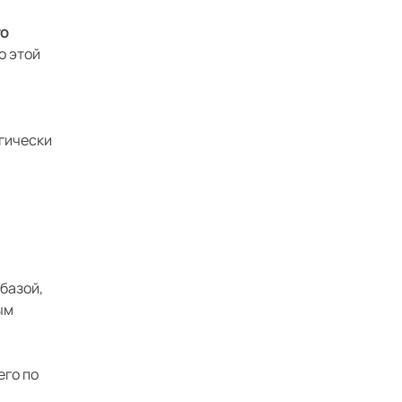
го
о этой
огически
базой,
ым
его по