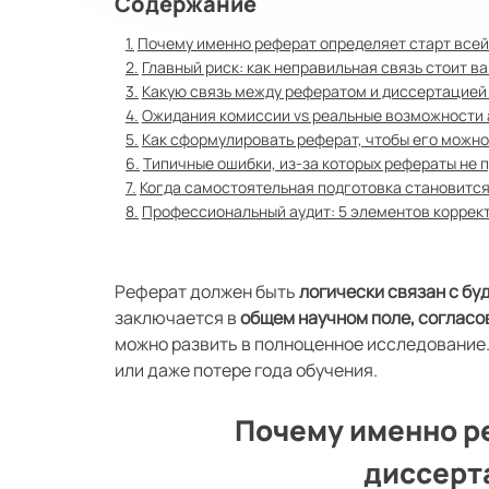
Содержание
Почему именно реферат определяет старт все
Главный риск: как неправильная связь стоит в
Какую связь между рефератом и диссертацией
Ожидания комиссии vs реальные возможности
Как сформулировать реферат, чтобы его можно
Типичные ошибки, из-за которых рефераты не 
Когда самостоятельная подготовка становитс
Профессиональный аудит: 5 элементов коррект
Реферат должен быть
логически связан с б
заключается в
общем научном поле, согласо
можно развить в полноценное исследование.
или даже потере года обучения.
Почему именно р
диссерт