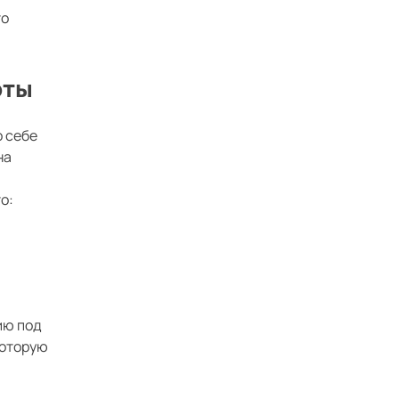
то
оты
о себе
на
о:
ию под
которую