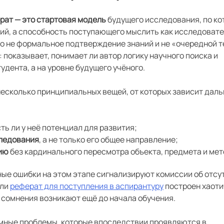
рат — это стартовая модель
будущего исследования, по ко
ий, а способность поступающего мыслить как исследовате
то не формальное подтверждение знаний и не «очередной т
показывает, понимает ли автор логику научного поиска и
тудента, а на уровне будущего учёного.
несколько принципиальных вещей, от которых зависит дал
сть ли у неё потенциал для развития;
следования
, а не только его общее направление;
цию
без кардинального пересмотра объекта, предмета и мет
ные ошибки на этом этапе сигнализируют комиссии об отсу
сли
реферат для поступления в аспирантуру
построен хаоти
 сомнения возникают ещё до начала обучения.
емные проблемы, которые впоследствии проявляются в