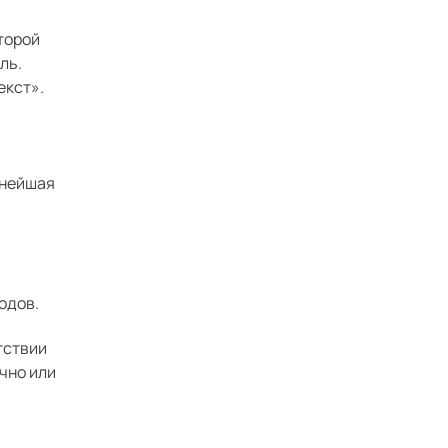
торой
ль.
екст».
ьнейшая
одов.
тствии
чно или