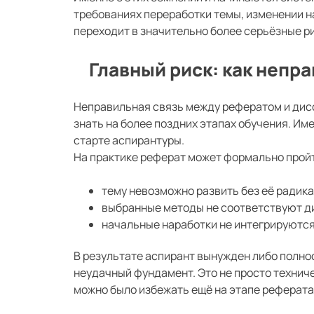
требованиях переработки темы, изменении н
переходит в значительно более серьёзные ри
Главный риск: как непра
Неправильная связь между рефератом и диссе
знать на более поздних этапах обучения. Им
старте аспирантуры.
На практике реферат может формально пройт
тему невозможно развить без её радик
выбранные методы не соответствуют д
начальные наработки не интегрируются
В результате аспирант вынужден либо полн
неудачный фундамент. Это не просто технич
можно было избежать ещё на этапе реферата