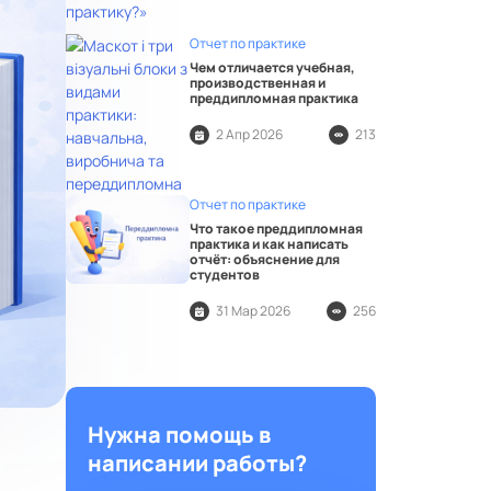
Отчет по практике
Чем отличается учебная,
производственная и
преддипломная практика
2 Апр 2026
213
Отчет по практике
Что такое преддипломная
практика и как написать
отчёт: объяснение для
студентов
31 Мар 2026
256
Нужна помощь в
написании работы?