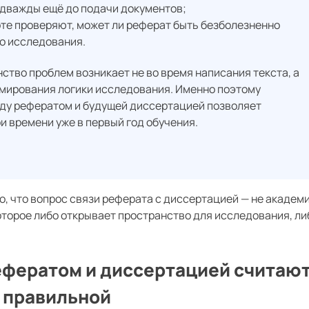
дважды ещё до подачи документов;
те проверяют, может ли реферат быть безболезненно
о исследования.
тво проблем возникает не во время написания текста, а
рмирования логики исследования. Именно поэтому
ду рефератом и будущей диссертацией позволяет
и времени уже в первый год обучения.
о, что вопрос связи реферата с диссертацией — не академ
которое либо открывает пространство для исследования, ли
ефератом и диссертацией считаю
правильной