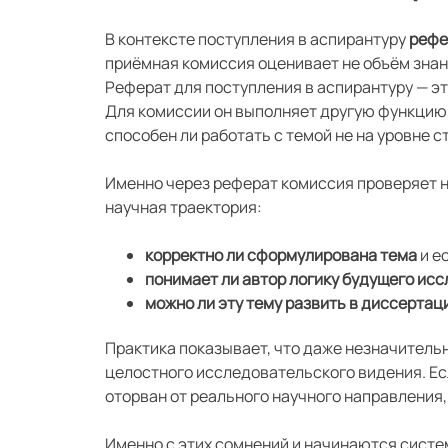
В контексте поступления в аспирантуру
рефе
приёмная комиссия оценивает не объём знан
Реферат для поступления в аспирантуру — э
Для комиссии он выполняет другую функцию: 
способен ли работать с темой не на уровне с
Именно через реферат комиссия проверяет 
научная траектория:
корректно ли сформулирована тема
и е
понимает ли автор логику будущего ис
можно ли эту тему развить в диссерта
Практика показывает, что даже незначитель
целостного исследовательского видения. Е
оторван от реального научного направления,
Именно с этих сомнений и начинаются сист