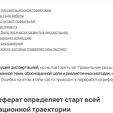
й диссертационной траектории
ам года работы
 считают правильной
 аспиранта
 было логически развить в диссертацию
проходят комиссию
я рискованной
ности, которые проверяет наш эксперт
удущей диссертацией
, но не повторять её. Правильная связь
ванной теме, обоснованной цели и реалистичных методах
,
 Ошибка на этом этапе часто приводит к переработке реф
еферат определяет старт всей
ационной траектории