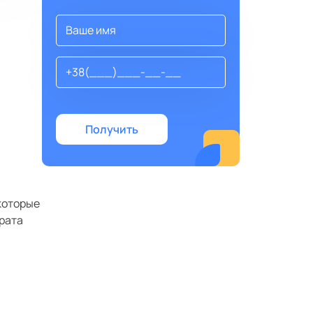
 которые
ерата