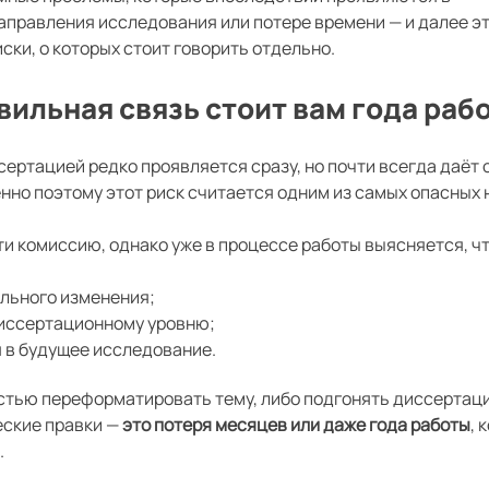
аправления исследования или потере времени — и далее э
ски, о которых стоит говорить отдельно.
вильная связь стоит вам года раб
ртацией редко проявляется сразу, но почти всегда даёт 
енно поэтому этот риск считается одним из самых опасных 
и комиссию, однако уже в процессе работы выясняется, чт
ального изменения;
иссертационному уровню;
 в будущее исследование.
остью переформатировать тему, либо подгонять диссертац
еские правки —
это потеря месяцев или даже года работы
, 
.