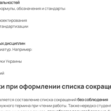
иальностей
формулы, обозначения и стандарты:
роектирования
стандартизации
ых дисциплин
иатур. Например:
уки Украины
ий
и при оформлении списка сокращ
вляется составление списка сокращений
без соблюдения
 нужного термина при чтении работы. Также нередко студен