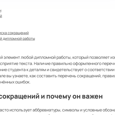
н
ий
иска сокращений
ей дипломной работы
ый элемент любой дипломной работы, который позволяет и
осприятие текста. Наличие правильно оформленного переч
ие студента к деталям и свидетельствует о соответствии
ле вы узнаете, как составить перечень сокращений, прави
анённых ошибок.
 сокращений и почему он важен
часто использует аббревиатуры, символы и условные обозн