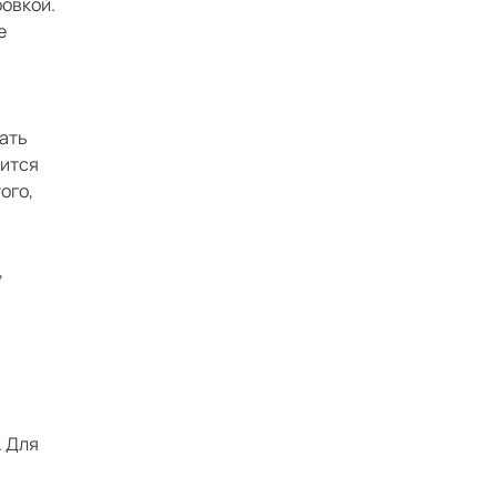
ровкой.
е
жать
мится
ого,
,
. Для