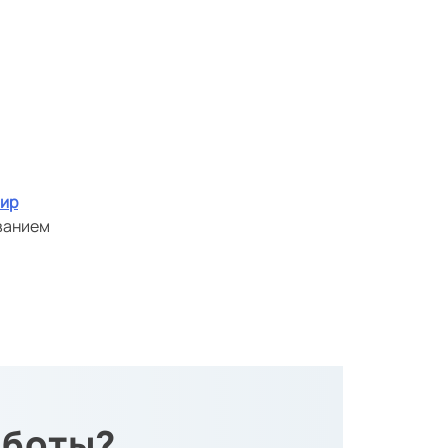
ир
ванием
аботы?