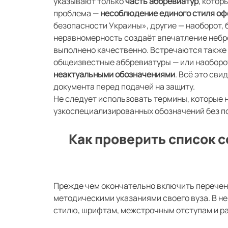
указывают только
часть аббревиатур
, котор
проблема —
несоблюдение единого стиля
оф
безопасности Украины», другие — наоборот, 
неравномерность создаёт впечатление небр
выполнено качественно. Встречаются также 
общеизвестные аббревиатуры — или наоборо
неактуальными обозначениями
. Всё это св
документа перед подачей на защиту.
Не следует использовать термины, которые 
узкоспециализированных обозначений без по
Как проверить список 
Прежде чем окончательно включить перечень
методическими указаниями своего вуза. В н
стилю, шрифтам, межстрочным отступам и 