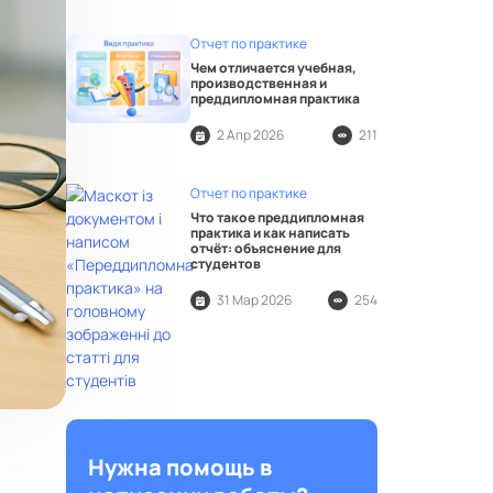
Отчет по практике
Чем отличается учебная,
производственная и
преддипломная практика
2 Апр 2026
211
Отчет по практике
Что такое преддипломная
практика и как написать
отчёт: объяснение для
студентов
31 Мар 2026
254
Нужна помощь в