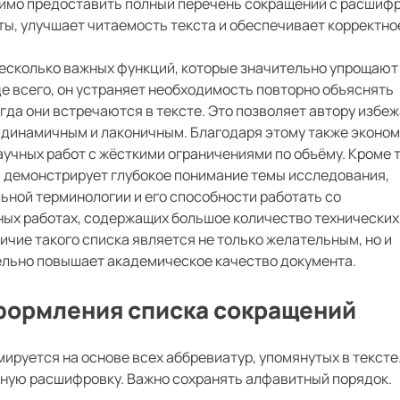
одимо предоставить полный перечень сокращений с расшиф
ы, улучшает читаемость текста и обеспечивает корректно
есколько важных функций, которые значительно упрощают
де всего, он устраняет необходимость повторно объяснять
гда они встречаются в тексте. Это позволяет автору избе
 динамичным и лаконичным. Благодаря этому также эконо
аучных работ с жёсткими ограничениями по объёму. Кроме т
 демонстрирует глубокое понимание темы исследования,
ьной терминологии и его способности работать со
ых работах, содержащих большое количество технических
ичие такого списка является не только желательным, но и
ельно повышает академическое качество документа.
формления списка сокращений
ируется на основе всех аббревиатур, упомянутых в тексте
лную расшифровку. Важно сохранять алфавитный порядок.