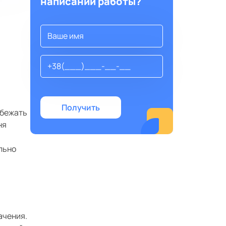
написании работы?
збежать
ня
льно
ачения.