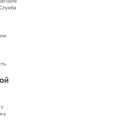
Ещё одна
 Служба
или
сть.
ной
 с
я к