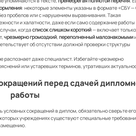
ые упоминаются в тексте,
пренебрегая полнотой перечня
. 
ормления
: некоторые элементы указаны в формате «СБУ —
без пробелов или с нарушением выравнивания. Такая
ежности и халатности, даже если само содержание работы
случаи, когда
список слишком короткий
— включает только
т,
чрезмерно громоздкий
,
переполненный малознакомыми
идетельствует об отсутствии должной проверки структуры
не распознает даже специалист. Избегайте чрезмерно
яснений или устаревших терминов, утративших актуально
сокращений перед сдачей диплом
работы
 условных сокращений в диплом, обязательно сверьте его
екоторых учреждениях существуют специальные требовани
размещению.