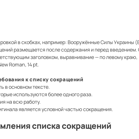
овкой в скобках, например: Вооружённые Силы Украины (
щений размещается после содержания и перед введением.
етствующим заголовком, выравнивание — по левому краю,
ew Roman, 14 pt.
ебования к списку сокращений
ь в основном тексте.
торые используются более одного раза.
я на всю работу.
ригинала является условной частью сокращения.
мления списка сокращений