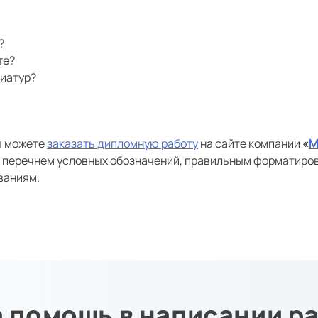
?
те?
виатур?
ы можете
заказать дипломную работу
на сайте компании
«
М
 перечнем условных обозначений, правильным форматиро
ваниям.
 помощь в написании р