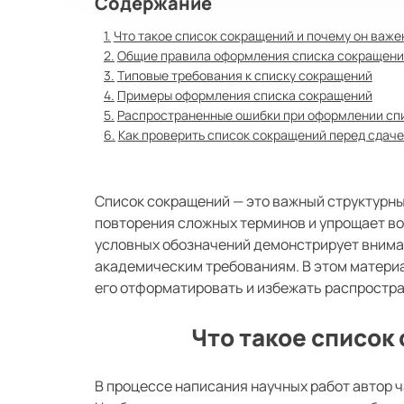
Содержание
Что такое список сокращений и почему он важе
Общие правила оформления списка сокращен
Типовые требования к списку сокращений
Примеры оформления списка сокращений
Распространенные ошибки при оформлении сп
Как проверить список сокращений перед сдач
Список сокращений — это важный структурн
повторения сложных терминов и упрощает в
условных обозначений демонстрирует вниман
академическим требованиям. В этом материа
его отформатировать и избежать распростр
Что такое список
В процессе написания научных работ автор 