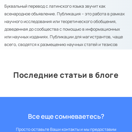
Буквальный перевод с латинского языка звучит как
всенародное объявление. Публикация – это работа в рамках
научного исследования или теоретического обобщения,
доведенная до сообщества с помощью в информационных
или научных изданиях. Публикации для магистрантов, чаще
всего, сводятся к размещению научных статей и тезисов
конференций. Перечень изданий, которые согласны идти
навстречу, невелик. Как правило, это местный формат. Но
даже такой пункт в характеристике сыграет на руку перед
Последние статьи в блоге
защитой.
Зачем нужны
публикации?
Если речь идет не о предстоящей защите докторской или
Все еще сомневаетесь?
кандидатской диссертации, публикация носит не
обязательный, а рекомендательный характер. Это бонус при
Просто оставьте Ваши контакты и мы предоставим
поступлении в аспирантуру, весомый аргумент при защите