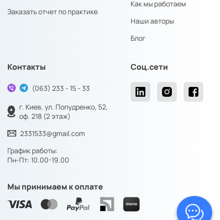
Как мы работаем
Заказать отчет по практике
конференции, вопрос стоит менее остро, материал
Наши авторы
помещается в один специальный сборник.
Когда нужно заказать
Блог
публикацию?
Контакты
Соц.сети
Без профессиональной помощи не обойтись, если:
(063) 233 - 15 - 33
отсутствует опыт и понимание, что и где публиковать;
г. Киев, ул. Попудренко, 52,
ощущается дефицит времени;
оф. 218 (2 этаж)
есть высокий риск не справиться самому;
2331533@gmail.com
это первая попытка студента;
уже была попытка, но она оказалась неудачной.
График работы:
Обращение за помощью – нормальная практика для студента.
Пн-Пт: 10.00-19.00
Ведь репутация создается в начале, и не хочется выглядеть
дилетантом. Вполне естественно стремиться к лучшему.
Мы принимаем к оплате
Где можно заказать
публикацию?