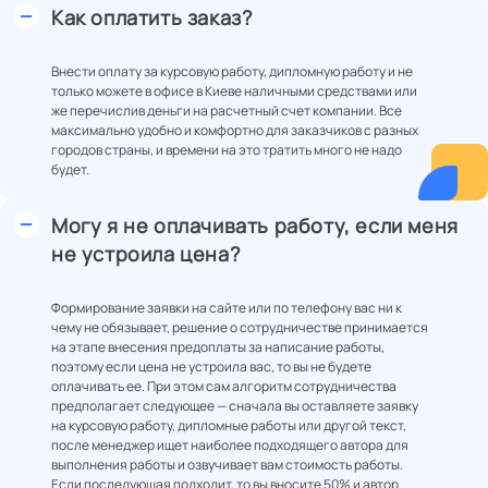
Как оплатить заказ?
Внести оплату за курсовую работу, дипломную работу и не
только можете в офисе в Киеве наличными средствами или
же перечислив деньги на расчетный счет компании. Все
максимально удобно и комфортно для заказчиков с разных
городов страны, и времени на это тратить много не надо
будет.
Могу я не оплачивать работу, если меня
не устроила цена?
Формирование заявки на сайте или по телефону вас ни к
чему не обязывает, решение о сотрудничестве принимается
на этапе внесения предоплаты за написание работы,
поэтому если цена не устроила вас, то вы не будете
оплачивать ее. При этом сам алгоритм сотрудничества
предполагает следующее — сначала вы оставляете заявку
на курсовую работу, дипломные работы или другой текст,
после менеджер ищет наиболее подходящего автора для
выполнения работы и озвучивает вам стоимость работы.
Если последующая подходит, то вы вносите 50% и автор