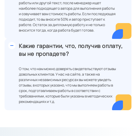
работы или другой текст, после менеджер ищет
наиболее подходящего автора для выполнения работы
и озвучивает вам стоимость работы. Если последующая
подходит, то вы вносите 50% и автор приступает к
работе. Остаток за дипломную работу и не только
вносится тогда, когда работа будет готова.
Какие гарантии, что, получив оплату,
вы не пропадете?
О том, что нам можно доверять свидетельствуют отзывы
довольных клиентов. У нас на сайте, а также на
различных независимых ресурсах вы можете увидеть
отзывы, в которых указано, что мы выполняем работы в
срок, подготавливаем работы в соответствии с
требованиями, которые были указаны в методических
рекомендациях и т.д.