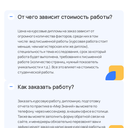
От чего зависит стоимость работы?
Цена на курсовые дипломы на заказ зависит от
огромного количества факторов, среди них в том
числе: вид письменной работы (курсовая работа стоит
меньше, чем магистерская или же диплом),
специальность и тема исследования, срок за который
работа будет выполнена, требования к письменной
работе (количество страниц, нужный показатель
уникальности и т.д.). Все это влияет на стоимость
студенческой работы.
Как заказать работу?
Заказать курсовую работу, дипломную, подготовку
отчета по практике в «Мир Знаний» вы можете по
телефону, через мессенджер, в нашем офисе в столице.
Также вы можете заполнить форму обратной связи на
сайте, и менеджеры обязательно перезвонят вам и
зафиксируют заказ на написание курсовой работы на