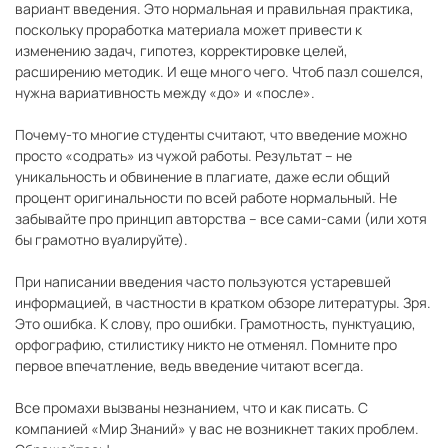
вариант введения. Это нормальная и правильная практика,
поскольку проработка материала может привести к
изменению задач, гипотез, корректировке целей,
расширению методик. И еще много чего. Чтоб пазл сошелся,
нужна вариативность между «до» и «после».
Почему-то многие студенты считают, что введение можно
просто «содрать» из чужой работы. Результат – не
уникальность и обвинение в плагиате, даже если общий
процент оригинальности по всей работе нормальный. Не
забывайте про принцип авторства – все сами-сами (или хотя
бы грамотно вуалируйте).
При написании введения часто пользуются устаревшей
информацией, в частности в кратком обзоре литературы. Зря.
Это ошибка. К слову, про ошибки. Грамотность, пунктуацию,
орфографию, стилистику никто не отменял. Помните про
первое впечатление, ведь введение читают всегда.
Все промахи вызваны незнанием, что и как писать. С
компанией «Мир Знаний» у вас не возникнет таких проблем.