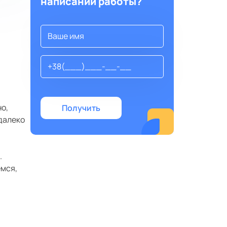
написании работы?
о,
 далеко
.
емся,