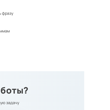
ь фразу
аммам
аботы?
ую задачу