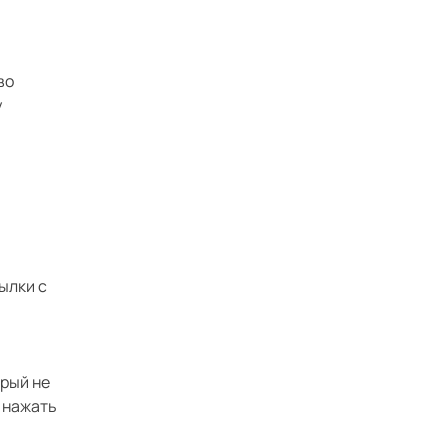
во
у
ылки с
.
орый не
 нажать