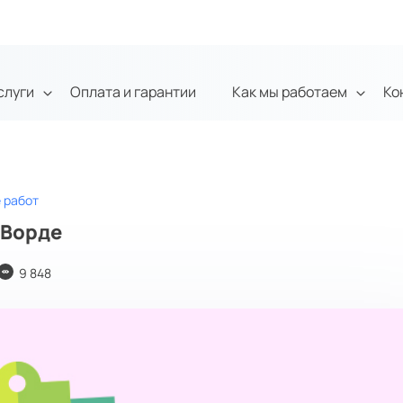
слуги
Оплата и гарантии
Как мы работаем
Ко
 работ
 Ворде
9 848