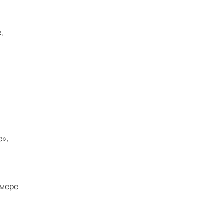
,
е»,
 мере