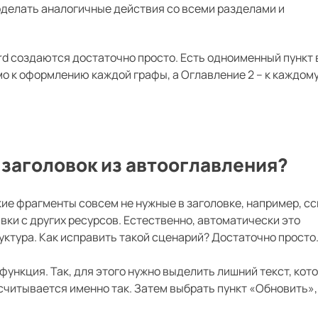
оделать аналогичные действия со всеми разделами и
rd создаются достаточно просто. Есть одноименный пункт 
мо к оформлению каждой графы, а Оглавление 2 – к каждом
 заголовок из автооглавления?
кие фрагменты совсем не нужные в заголовке, например, сс
вки с других ресурсов. Естественно, автоматически это
ктура. Как исправить такой сценарий? Достаточно просто
ункция. Так, для этого нужно выделить лишний текст, кот
считывается именно так. Затем выбрать пункт «Обновить»,