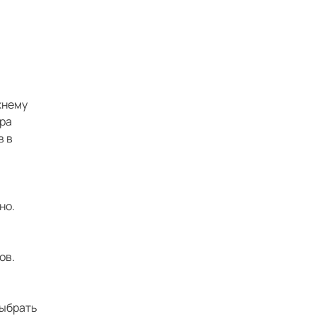
жнему
ера
в в
но.
ов.
и
выбрать