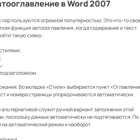
втооглавление в Word 2007
 пор пользуются огромной популярностью. Это что-то свое
еткая функция автоооглавления, когда содержание и текст
ойти такую схему:
 стилями;
;
ь;
 подзаголовком.
жания. Во вкладке «Стили» выбирается пункт «Оглавлени
екст и номера страницы упорядочиваются автоматически.
 альтернативой служит ручной вариант заполнения этой
и, поскольку данные автоматически не подтягиваются. По
 на автоматический режим и наоборот.
артинка.