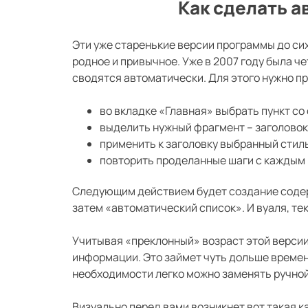
Как сделать а
Эти уже старенькие версии программы до сих
родное и привычное. Уже в 2007 году была ч
сводятся автоматически. Для этого нужно пр
во вкладке «Главная» выбрать пункт со
выделить нужный фрагмент – заголовок
применить к заголовку выбранный стил
повторить проделанные шаги с каждым
Следующим действием будет создание содер
затем «автоматический список». И вуаля, т
Учитывая «преклонный» возраст этой версии
информации. Это займет чуть дольше времен
необходимости легко можно заменять ручной
Визуально перед вами возникнет вот такая к