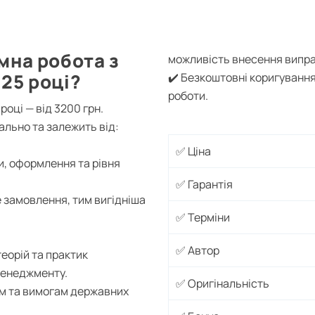
мна робота з
можливість внесення випр
25 році?
✔️ Безкоштовні коригуванн
роботи.
році — від 3200 грн.
ально та залежить від:
✅ Ціна
и, оформлення та рівня
✅ Гарантія
 замовлення, тим вигідніша
✅ Терміни
✅ Автор
еорій та практик
менеджменту.
✅ Оригінальність
ам та вимогам державних