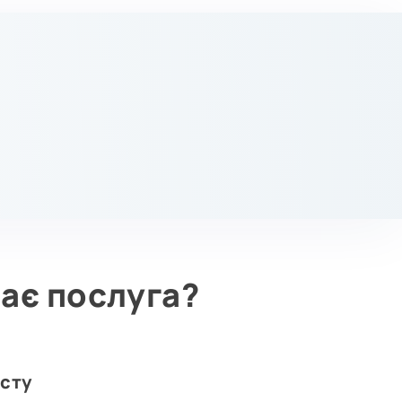
ає послуга?
исту