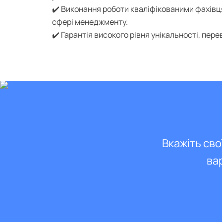
✔️ Виконання роботи кваліфікованими фахівця
сфері менеджменту.
✔️ Гарантія високого рівня унікальності, перев
Вкажіть сво
ва