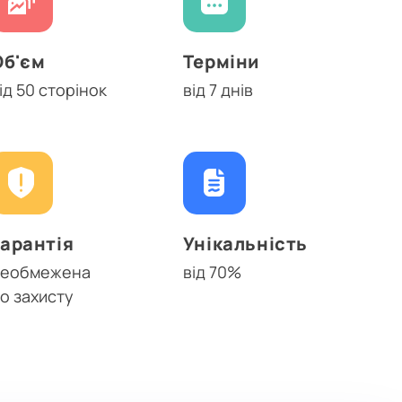
Об'єм
Терміни
ід 50 сторінок
від 7 днів
Гарантія
Унікальність
необмежена
від 70%
о захисту