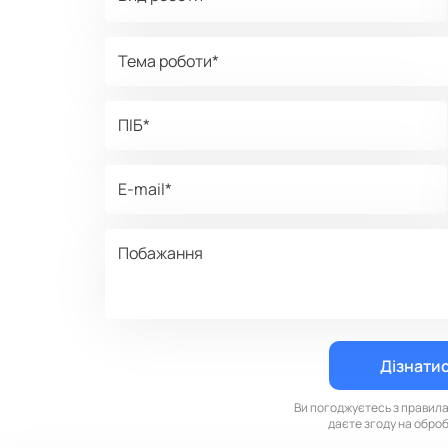
Ви погоджуєтесь з правил
даєте згоду на обро