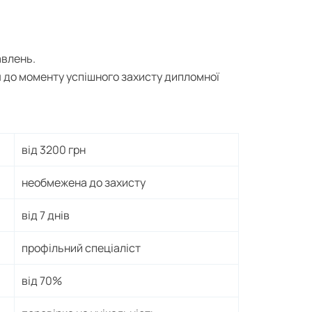
авлень.
я до моменту успішного захисту дипломної
від 3200 грн
необмежена до захисту
від 7 днів
профільний спеціаліст
від 70%