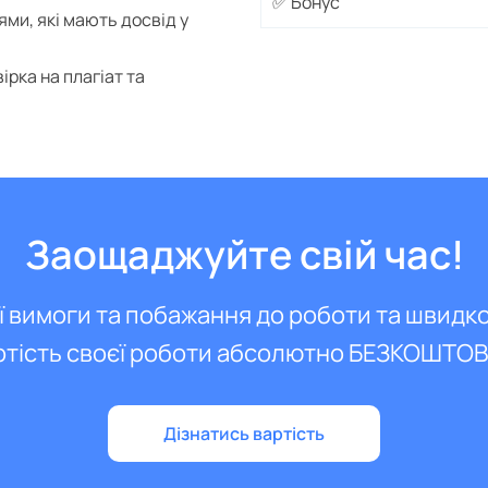
✅ Бонус
ми, які мають досвід у
ірка на плагіат та
Заощаджуйте свій час!
ї вимоги та побажання до роботи та швидк
ртість своєї роботи абсолютно БЕЗКОШТО
Дізнатись вартість