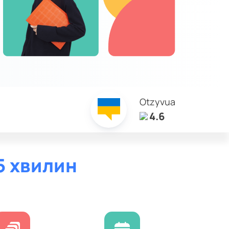
Otzyvua
4.6
5 хвилин