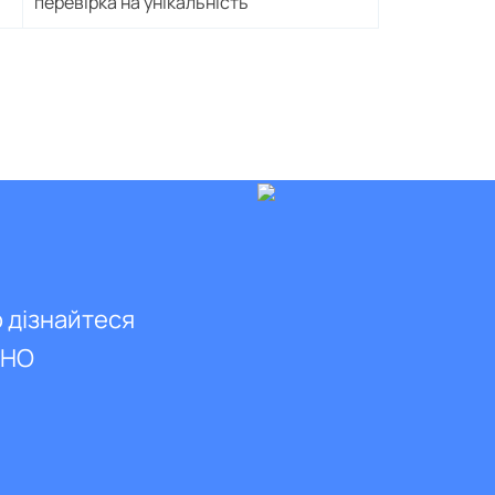
перевірка на унікальність
о дізнайтеся
ВНО