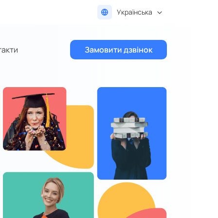
Українська
такти
Замовити дзвінок