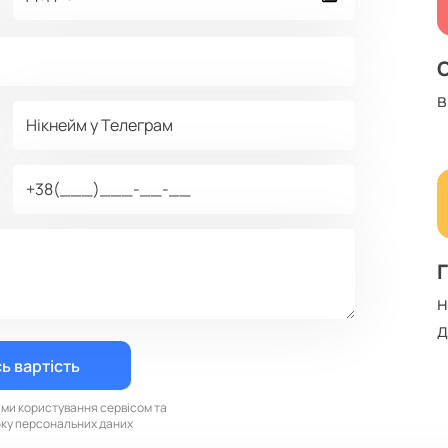
в
д
ами користування сервісом та
бку персональних даних