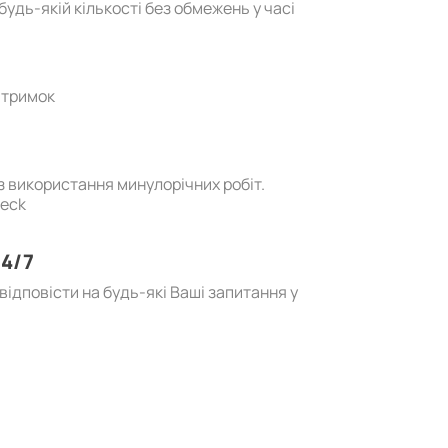
удь-якій кількості без обмежень у часі
атримок
ез використання минулорічних робіт.
heck
4/7
ідповісти на будь-які Ваші запитання у