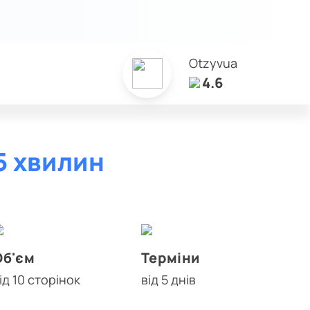
Otzyvua
4.6
5 хвилин
Об'єм
Терміни
ід 10 сторінок
від 5 днів