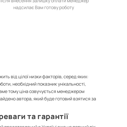
Після внесення залишку оплати менеджер
надсилає Вам готову роботу
жить від цілої низки факторів, серед яких:
боти, необхідний показник унікальності,
 Саме тому ціна озвучується менеджером
знайдено автора, який буде готовий взятися за
реваги та гарантії
кий представлений в Україні вже не перший рік