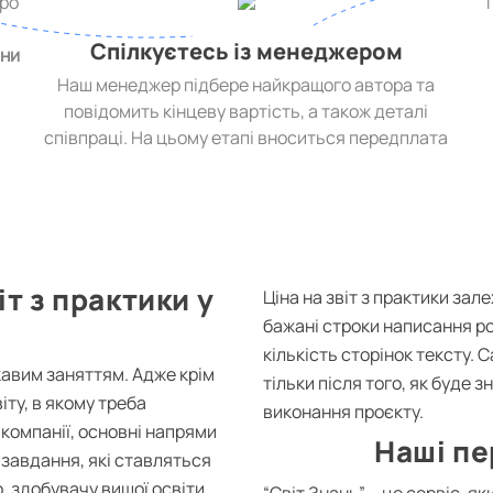
про
,
Спілкуєтесь із менеджером
ини
Наш менеджер підбере найкращого автора та
повідомить кінцеву вартість, а також деталі
співпраці. На цьому етапі вноситься передплата
т з практики у
Ціна на звіт з практики зале
бажані строки написання ро
кількість сторінок тексту.
кавим заняттям. Адже крім
тільки після того, як буде 
іту, в якому треба
виконання проєкту.
 компанії, основні напрями
Наші пе
 завдання, які ставляться
, здобувачу вищої освіти
“Світ Знань” – це сервіс, я