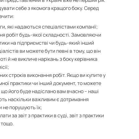
дувати себе з якомога кращого боку. Серед
ачити:
уги, які надаються спеціалістами компанії;
ня робіт будь-якої складності. Замовляючи
ктики на підприємстві чи будь-який інший
алістів ви можете бути певні в тому, що він
ті й не викличе нарікань з боку керівника
сії;
х строків виконання робіт. Якщо ви купите у
мної практики чи інший документ, то можете
, що його буде надіслано вам вчасно – наші
ють наскільки важливим є дотримання
и не порушують їх;
ати за звіт з практики в суді, звіт з практики
 тощо.