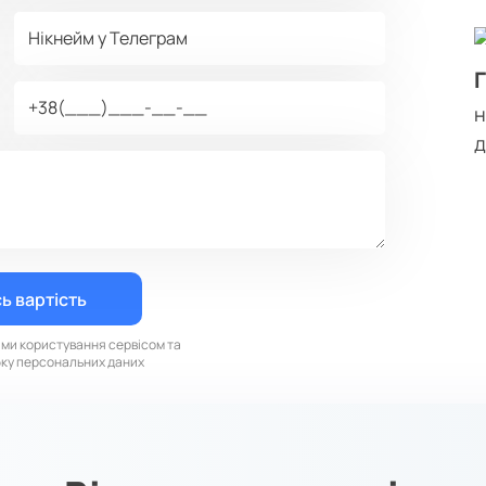
д
ами користування сервісом та
бку персональних даних