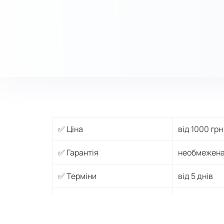
✅ Ціна
від 1000 грн
✅ Гарантія
необмежена
✅ Терміни
від 5 днів