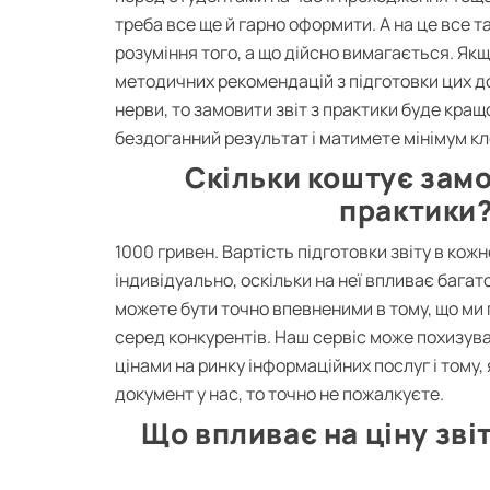
треба все ще й гарно оформити. А на це все т
розуміння того, а що дійсно вимагається. Якщ
методичних рекомендацій з підготовки цих д
нерви, то замовити звіт з практики буде кра
бездоганний результат і матимете мінімум кл
Скільки коштує замо
практики
1000 гривен. Вартість підготовки звіту в ко
індивідуально, оскільки на неї впливає багат
можете бути точно впевненими в тому, що ми
серед конкурентів. Наш сервіс може похизу
цінами на ринку інформаційних послуг і тому
документ у нас, то точно не пожалкуєте.
Що впливає на ціну зві