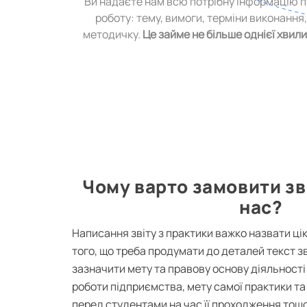
Ви надаєте нам всю потрібну інформацію 
роботу: тему, вимоги, терміни виконання
методичку.
Це займе не більше однієї хвил
Чому варто замовити зві
нас?
Написання звіту з практики важко назвати ці
того, що треба продумати до деталей текст зв
зазначити мету та правову основу діяльності
роботи підприємства, мету самої практики та
перед студентами на час її проходження тощо