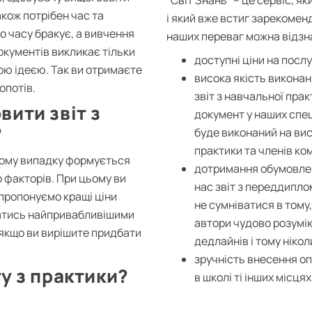
акож потрібен час та
і який вже встиг зарекомен
о часу бракує, а вивчення
наших переваг можна відзн
окументів викликає тільки
доступні ціни на посл
щою ідеєю. Так ви отримаєте
висока якість виконан
опотів.
звіт з навчальної пра
вити звіт з
документ у наших спеці
?
буде виконаний на висо
практики та членів комі
жному випадку формується
дотримання обумовлени
о факторів. При цьому ви
нас звіт з переддипло
 пропонуємо кращі ціни
не сумніватися в тому
ватись найпривабливішими
автори чудово розумі
, якщо ви вирішите придбати
дедлайнів і тому нікол
зручність внесення опл
ту з практики?
в школі ті інших місцях