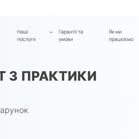
Наші
Гарантії та
Як ми
послуги
умови
працюємо
Т З ПРАКТИКИ
дарунок