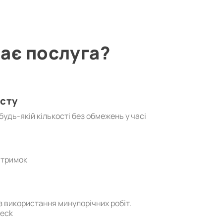
ає послуга?
исту
удь-якій кількості без обмежень у часі
атримок
ез використання минулорічних робіт.
heck