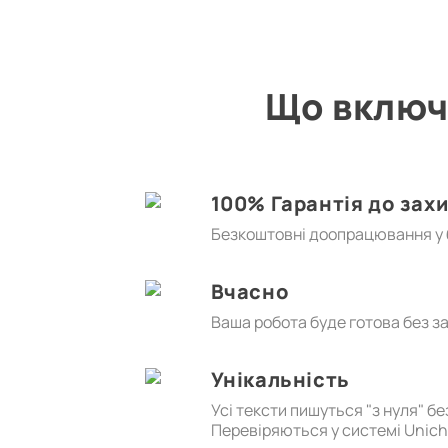
Що включ
100% Гарантія до зах
Безкоштовні доопрацювання у б
Вчасно
Ваша робота буде готова без з
Унікальність
Усі тексти пишуться "з нуля" б
Перевіряються у системі Unic