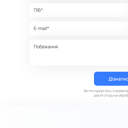
Ви погоджуєтесь з правил
даєте згоду на обро