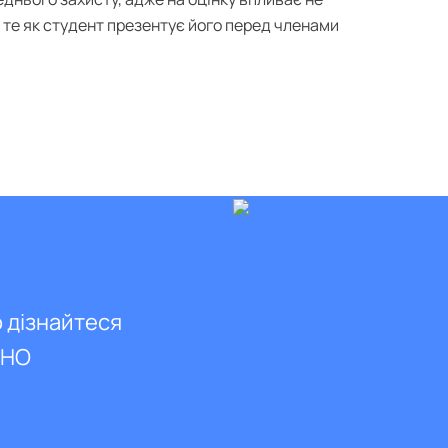
й те як студент презентує його перед членами
о дізнайтеся
ВНО