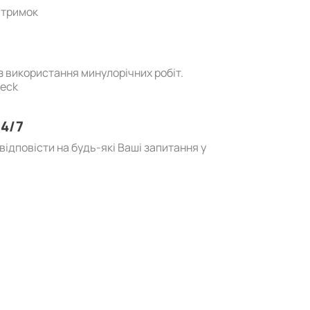
атримок
ез використання минулорічних робіт.
heck
4/7
ідповісти на будь-які Ваші запитання у