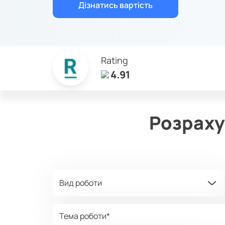
Дізнатись вартість
Rating
4.91
Розраху