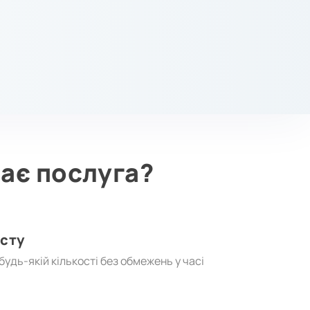
ає послуга?
исту
удь-якій кількості без обмежень у часі