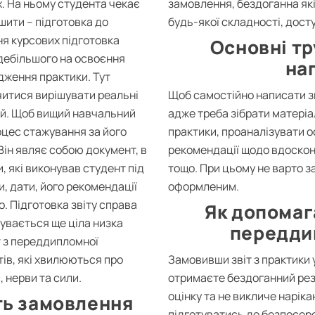
х. На ньому студента чекає
замовлення, бездоганна як
ішити – підготовка до
будь-якої складності, досту
ня курсових підготовка
Основні тр
здебільшого на освоєння
на
дження практики. Тут
читися вирішувати реальні
Щоб самостійно написати зв
цій. Щоб вищий навчальний
адже треба зібрати матеріал
цес стажування за його
практики, проаналізувати о
Він являє собою документ, в
рекомендації щодо вдоскон
, які виконував студент під
тощо. При цьому не варто з
, дати, його рекомендації
оформленим.
о. Підготовка звіту справа
Як допомаг
сувається ще ціла низка
передди
т з переддипломної
ів, які хвилюються про
Замовивши звіт з практики у
, нерви та сили.
отримаєте бездоганний рез
оцінку та не викличе наріка
ть замовлення
підготуватись до безпосере