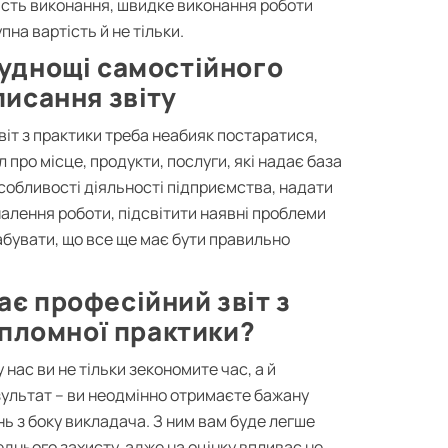
ість виконання, швидке виконання роботи
пна вартість й не тільки.
уднощі самостійного
писання звіту
іт з практики треба неабияк постаратися,
 про місце, продукти, послуги, які надає база
собливості діяльності підприємства, надати
алення роботи, підсвітити наявні проблеми
абувати, що все ще має бути правильно
ає професійний звіт з
пломної практики?
 нас ви не тільки зекономите час, а й
ультат – ви неодмінно отримаєте бажану
нь з боку викладача. З ним вам буде легше
днього захисту, адже на оцінку впливає не