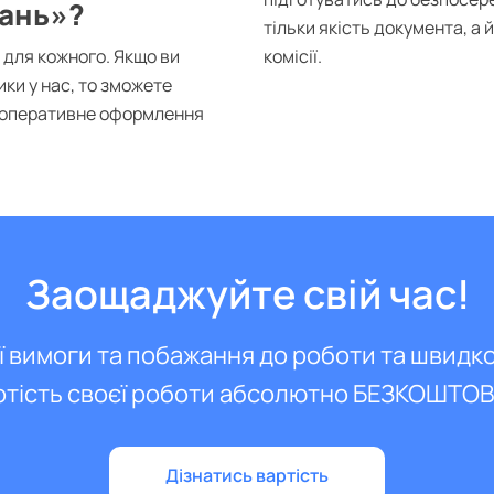
нань»?
тільки якість документа, а 
 для кожного. Якщо ви
комісії.
ики у нас, то зможете
у оперативне оформлення
Заощаджуйте свій час!
ї вимоги та побажання до роботи та швидк
ртість своєї роботи абсолютно БЕЗКОШТО
Дізнатись вартість