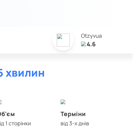
Otzyvua
4.6
5 хвилин
Об'єм
Терміни
ід 1 сторінки
від 3-х днів