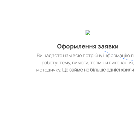
Оформлення заявки
Ви надаєте нам всю потрібну інформацію 
роботу: тему, вимоги, терміни виконання
методичку.
Це займе не більше однієї хвил