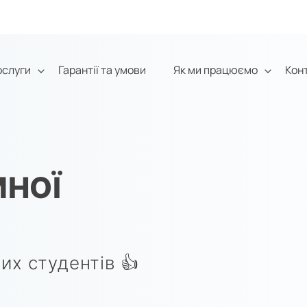
ослуги
Гарантії та умови
Як ми працюємо
Кон
НОЇ
их студентів 👍