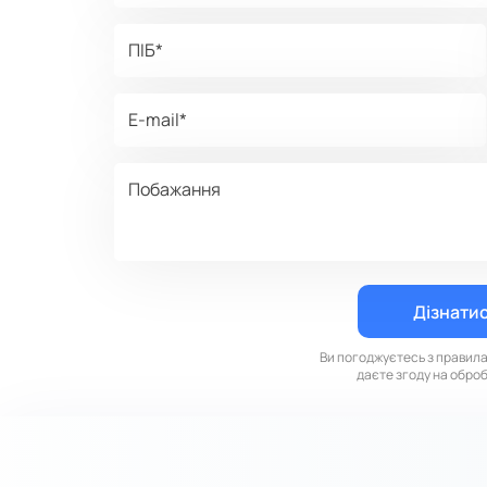
Ви погоджуєтесь з правил
даєте згоду на обро