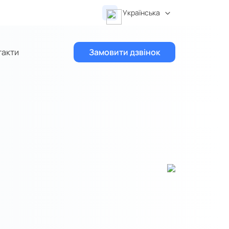
Українська
такти
Замовити дзвінок