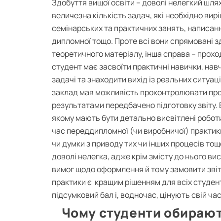
Здобуття вищої освіти – доволі нелегкий шля
величезна кількість задач, які необхідно вир
семінарських та практичних занять, написан
дипломної тощо. Проте всі вони спрямовані 
теоретичного матеріалу, інша справа – прохо
студент має засвоїти практичні навички, нав
задачі та знаходити вихід із реальних ситуа
заклад мав можливість проконтролювати про
результатами передбачено підготовку звіту. 
якому мають бути детально висвітлені роботи
час переддипломної (чи виробничої) практики
чи думки з приводу тих чи інших процесів тощ
доволі нелегка, адже крім змісту до нього ви
вимог щодо оформлення й тому замовити зві
практики є кращим рішенням для всіх студент
підсумковий бал і, водночас, цінують свій час
Чому студенти обираю