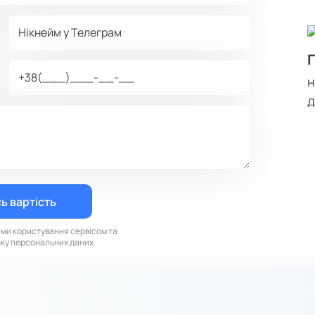
д
ами користування сервісом та
бку персональних даних