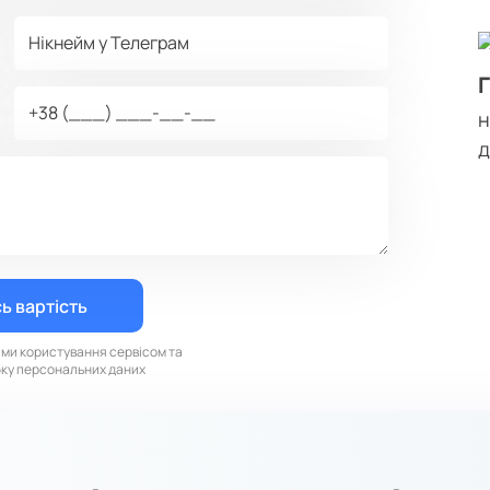
д
ами користування сервісом та
бку персональних даних