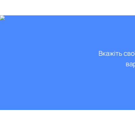
Вкажіть сво
ва