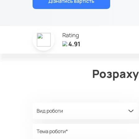
Дізнатись вартість
Rating
4.91
Розраху