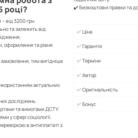
мна робота з
5 році?
✔️ Безкоштовні правки та 
 – від 3200 грн.
ьно та залежить від:
✅ Ціна
лідження;
и, оформлення та рівня
✅ Гарантія
✅ Терміни
 замовлення, тим вигідніша
✅ Автор
 використанням актуальних
✅ Оригінальність
них досліджень.
✅ Бонус
артами та вимогами ДСТУ.
ми у сфері соціології.
перевіркою в антиплагіаті з