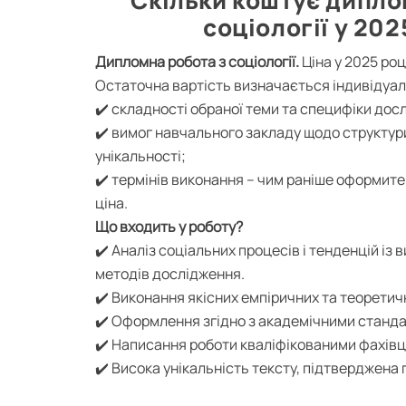
Скільки коштує дипло
соціології у 202
Дипломна робота з соціології.
Ціна у 2025 році
Остаточна вартість визначається індивідуал
✔️ складності обраної теми та специфіки дос
✔️ вимог навчального закладу щодо структур
унікальності;
✔️ термінів виконання – чим раніше оформите
ціна.
Що входить у роботу?
✔️ Аналіз соціальних процесів і тенденцій із
методів дослідження.
✔️ Виконання якісних емпіричних та теоретич
✔️ Оформлення згідно з академічними станд
✔️ Написання роботи кваліфікованими фахівця
✔️ Висока унікальність тексту, підтверджена 