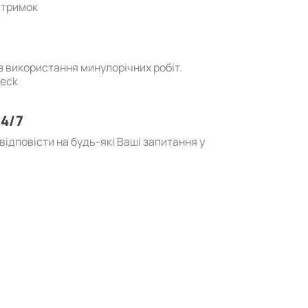
атримок
ез використання минулорічних робіт.
heck
4/7
ідповісти на будь-які Ваші запитання у