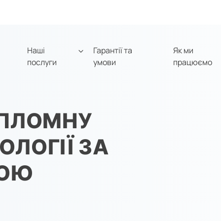
Наші
Гарантії та
Як ми
послуги
умови
працюємо
ИПЛОМНУ
ОЛОГІЇ ЗА
НОЮ