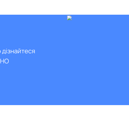
о дізнайтеся
ВНО