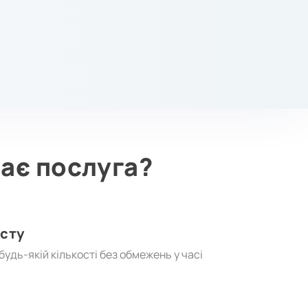
ає послуга?
исту
удь-якій кількості без обмежень у часі