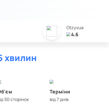
Otzyvua
4.6
5 хвилин
Об'єм
Терміни
ід 50 сторінок
від 7 днів