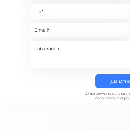
Ви погоджуєтесь з правил
даєте згоду на обро