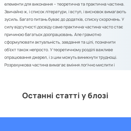
елементи для виконання – теоретична та практична частина.
Звичайно ж, і список літератури, і вступ, і висновок вимагають
зусиль. Багато питань буває до додатків, списку скорочень. У
силу відсутності досвіду саме практична частина часто стає
причиною багатьох доопрацювань. Але грамотно
сформулювати актуальність, завдання та цілі, позначити
об’єкт також непросто. У теоретичному розділі важливе
опрацювання джерел, і з цим можуть виникнути труднощі.
Розрахункова частина вимагає вміння логічно мислити і
досягти абсолютної точності.
Окремі частини студентських робіт, наприклад, розділ охорони
праці в дипломі, фрагменти експериментів, практичні розділи
Останні статті у блозі
викликають особливу складність. Якщо це ваша ситуація,
звертайтеся в компанію «Світ Знань», і наші автори
підготують потрібний результат.
Етапи написання