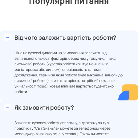
Популярні питання
Від чого залежить вартість роботи?
Ціна на курсові дипломи на замовлення залежить від
величезної кількості факторів, серед них у тому числі: вид
письмової роботи (курсова робота коштує менше, ніж
магістерська або диплом), спеціальність та тема
дослідження, термін за який робота буде виконана, вимоги до
письмової роботи (кількість сторінок, потрібний показник
унікальності тощо). Усе це впливає вартість студентської
роботи.
Як замовити роботу?
Замовити курсову роботу, дипломну, підготовку звіту з
практики у “Світ Знань” ви можете за телефоном, через
месенджер, у нашому офісі у столиці. Також ви можете