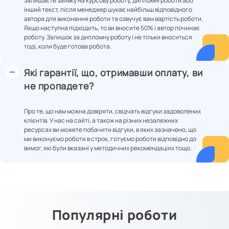
залишаєте заявку на курсову роботу, дипломні роботи або
інший текст, після менеджер шукає найбільш відповідного
автора для виконання роботи та озвучує вам вартість роботи.
Якщо наступна підходить, то ви вносите 50% і автор починає
роботу. Залишок за дипломну роботу і не тільки вноситься
тоді, коли буде готова робота.
Які гарантії, що, отримавши оплату, ви
не пропадете?
Про те, що нам можна довіряти, свідчать відгуки задоволених
клієнтів. У нас на сайті, а також на різних незалежних
ресурсах ви можете побачити відгуки, в яких зазначено, що
ми виконуємо роботи в строк, готуємо роботи відповідно до
вимог, які були вказані у методичних рекомендаціях тощо.
Популярні роботи