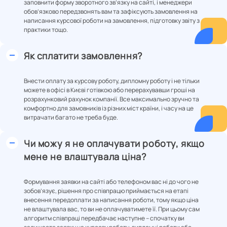
заповнити форму зворотного зв’язку на сайті, і менеджери
обов’язково передзвонять вам та зафіксують замовлення на
написання курсової роботи на замовлення, підготовку звіту з
практики тощо.
Як сплатити замовлення?
Внести оплату за курсову роботу, дипломну роботу і не тільки
можете в офісі в Києві готівкою або перерахувавши гроші на
розрахунковий рахунок компанії. Все максимально зручно та
комфортно для замовників із різних міст країни, і часу на це
витрачати багато не треба буде.
Чи можу я не оплачувати роботу, якщо
мене не влаштувала ціна?
Формування заявки на сайті або телефоном вас ні до чого не
зобов’язує, рішення про співпрацю приймається на етапі
внесення передоплати за написання роботи, тому якщо ціна
не влаштувала вас, то ви не оплачуватимете її. При цьому сам
алгоритм співпраці передбачає наступне – спочатку ви