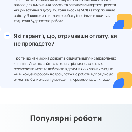
автора для виконання роботи та озвучує вам вартість роботи.
Якщо наступна підходить, то ви вносите 50% і автор починає
роботу. Залишок за дипломну роботу і не тільки вноситься
тоді, коли буде готова робота.
Які гарантії, що, отримавши оплату, ви
не пропадете?
Про те, що нам можна довіряти, свідчать відгуки задоволених
клієнтів. У нас на сайті, а також на різних незалежних
ресурсах ви можете побачити відгуки, в яких зазначено, що
ми виконуємо роботи в строк, готуємо роботи відповідно до
вимог, які були вказані у методичних рекомендаціях тощо.
Популярні роботи