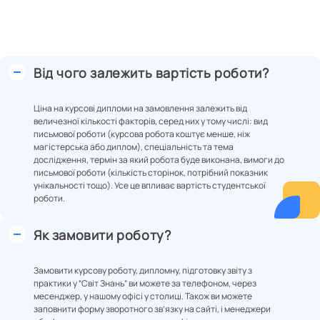
Від чого залежить вартість роботи?
Ціна на курсові дипломи на замовлення залежить від
величезної кількості факторів, серед них у тому числі: вид
письмової роботи (курсова робота коштує менше, ніж
магістерська або диплом), спеціальність та тема
дослідження, термін за який робота буде виконана, вимоги до
письмової роботи (кількість сторінок, потрібний показник
унікальності тощо). Усе це впливає вартість студентської
роботи.
Як замовити роботу?
Замовити курсову роботу, дипломну, підготовку звіту з
практики у “Світ Знань” ви можете за телефоном, через
месенджер, у нашому офісі у столиці. Також ви можете
заповнити форму зворотного зв’язку на сайті, і менеджери