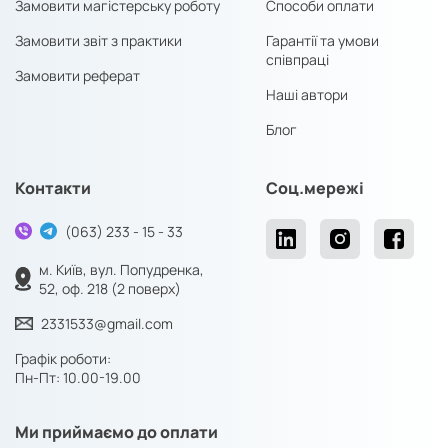
Замовляючи тези, ви отримуєте результат з такими
Замовити магістерську роботу
Способи оплати
критеріями:
Замовити звіт з практики
Гарантії та умови
співпраці
унікальність;
Замовити реферат
максимальне відображення теми і суті;
Наші автори
грамотність;
Блог
правильне оформлення;
доступність викладу.
Контакти
Соц.мережі
При підготовці до диплома тези стануть відмінною основою
доповіді і допоможуть не розгубитися на виступі. У подальшій
(063) 233 - 15 - 33
дослідницькій діяльності можуть використовуватися будь-які
м. Київ, вул. Попудренка,
опубліковані тези. При виконанні тез на замовлення ви
52, оф. 218 (2 поверх)
економите свій час і звільняєтесь від необхідності підбирати
2331533@gmail.com
матеріали, шукати правила оформлення.
Як замовити публікацію
Графік роботи:
Пн-Пт: 10.00-19.00
тез?
Ми приймаємо до оплати
У компанії «Світ Знань» працюють тільки кваліфіковані