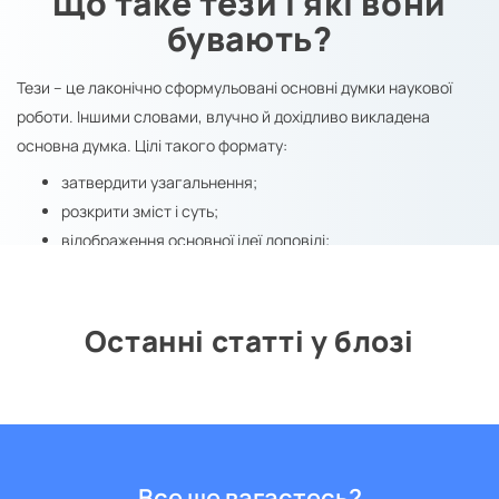
Що таке тези і які вони
бувають?
Тези – це лаконічно сформульовані основні думки наукової
роботи. Іншими словами, влучно й дохідливо викладена
основна думка. Цілі такого формату:
затвердити узагальнення;
розкрити зміст і суть;
відображення основної ідеї доповіді;
логічно вибудувати ключові положення роботи.
Якщо висловлюватися простіше, доведені та обґрунтовані
тези схвалюються комісією і можуть публікуватися в різних
Останні статті у блозі
збірниках статей і журналах.
Тези поділяються на різноманітні типи. В залежності від виду
авторства бувають власні тези або матеріали, складені у
співавторстві. Також тези поділяються на ті, які готуються для
міжнародних конференцій, семінарів або журналів.
Все ще вагаєтесь?