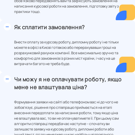
обов’язково передзвонять вам та зафіксують замовлення на
написання курсової роботи на замовлення, підготовку звіту з
практики тощо.
Як сплатити замовлення?
Внести оплату за курсову роботу, дипломну роботу і не тільки
можете в офісі в Києві готівкою або перерахувавши гроші на
розрахунковий рахунок компанії. Все максимально зручно та
комфортно для замовників із різних міст країни, і часу на це
витрачати багато не треба буде.
Чи можу я не оплачувати роботу, якщо
мене не влаштувала ціна?
Формування заявки на сайті або телефоном вас ні до чого не
зобов’язує, рішення про співпрацю приймається на етапі
внесення передоплати за написання роботи, тому якщо ціна
не влаштувала вас, то ви не оплачуватимете її. При цьому сам
алгоритм співпраці передбачає наступне – спочатку ви
залишаєте заявку на курсову роботу, дипломні роботи або
інший текст, після менеджер шукає найбільш відповідного