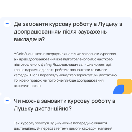
Де замовити курсову роботу в Луцьку з
доопрацюванням після зауважень
викладача?
У Світ Знань можна звернутися не тільки за повною курсовою,
а й щодо доопрацювання вже підготовленого або частково
підготовленого файлу. Якщо викладач залишив коментарі,
краще одразу надіслати роботу з позначками та вимоги
кафедри. Після перегляду менеджер зорієнтує, чи достатньо
точкових правок, чи потрібне глибше доопрацювання
окремих частин.
Чи можна замовити курсову роботу в
Луцьку дистанційно?
Так, курсову роботу в Луцьку можна попередньо оцінити
дистанційно. Ви передаєте тему, вимоги кафедри, наявний