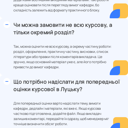
краще оцінювати після перегляду вимог кафедри, бо
складність залежить від формату практичного блоку.
Чи можна замовити не всю курсову, а
тільки окремий розділ?
Так, можна оцінити не всю курсову, а окрему частину роботи:
розділ, оформлення, практичну частину, висновки, список
літератури або правки після коментарів викладача. Це
зручно, якщо основний матеріал уже є, але його потрібно
привести до вимог кафедри.
Що потрібно надіслати для попередньої
оцінки курсової в Луцьку?
Для попередньої оцінки варто надіслати тему, вимоги
кафедри, дедлайн і матеріали, які вже є. Якщо курсова
частково підготовлена, додайте файл. Якщо викладач
залишив коментарі, передайте їх одразу, щоб менеджер міг
точніше визначити обсяг роботи.