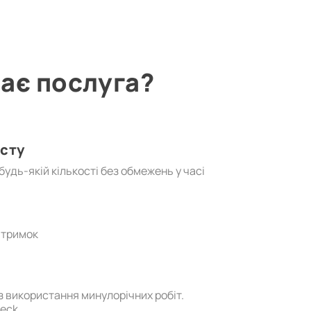
ає послуга?
исту
удь-якій кількості без обмежень у часі
атримок
ез використання минулорічних робіт.
heck