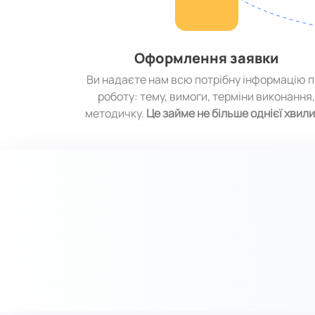
Оформлення заявки
Ви надаєте нам всю потрібну інформацію 
роботу: тему, вимоги, терміни виконання
методичку.
Це займе не більше однієї хвил