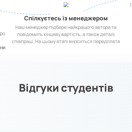
Спілкуєтесь із менеджером
Наш менеджер підбере найкращого автора та
про
повідомить кінцеву вартість, а також деталі
,
співпраці. На цьому етапі вноситься передплата
ини
Відгуки студентів