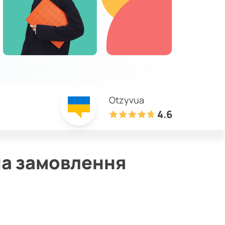
Otzyvua
4.6
на замовлення