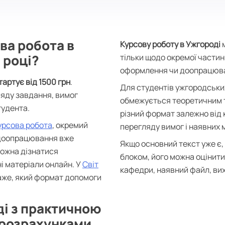
ва робота в
Курсову роботу в Ужгороді
м
 році?
тільки щодо окремої частин
оформлення чи доопрацюван
тартує від 1500 грн
.
Для студентів ужгородськи
ляду завдання, вимог
обмежується теоретичним 
тудента.
різний формат залежно від 
урсова робота
, окремий
перегляду вимог і наявних 
 доопрацювання вже
Якщо основний текст уже є,
можна дізнатися
блоком, його можна оцінити
і матеріали онлайн. У
Світ
кафедри, наявний файл, вих
аже, який формат допомоги
ді з практичною
 розрахунками