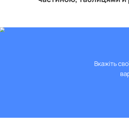
Вкажіть сво
ва