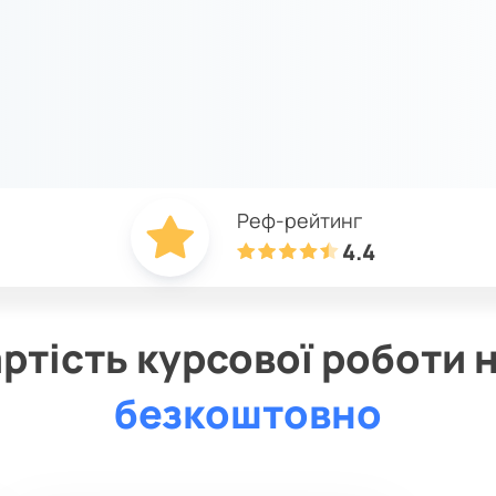
Реф-рейтинг
4.4
артість курсової роботи 
безкоштовно