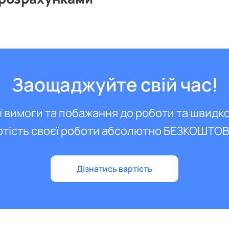
Заощаджуйте свій час!
ї вимоги та побажання до роботи та швидк
ртість своєї роботи абсолютно БЕЗКОШТО
Дізнатись вартість