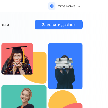
Українська
такти
Замовити дзвінок