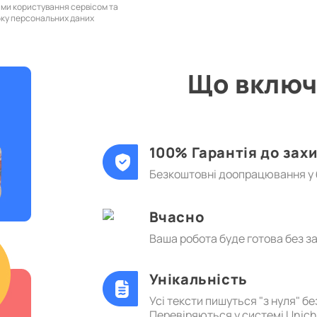
ами користування сервісом та
бку персональних даних
Що включ
100% Гарантія до зах
Безкоштовні доопрацювання у б
Вчасно
Ваша робота буде готова без з
Унікальність
Усі тексти пишуться "з нуля" б
Перевіряються у системі Unic