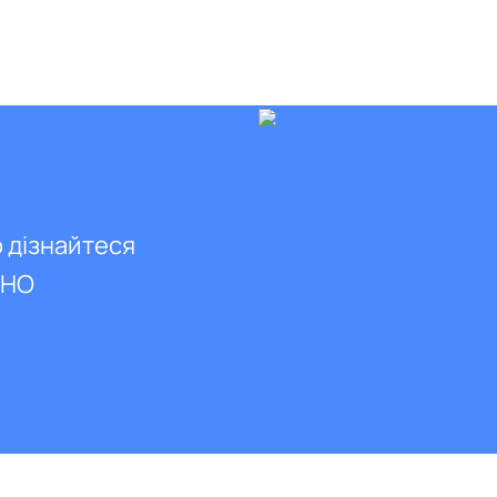
о дізнайтеся
ВНО