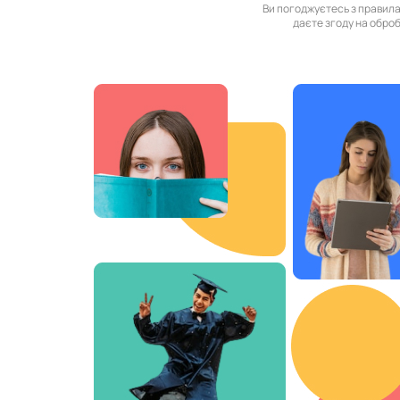
Ви погоджуєтесь з правил
даєте згоду на обро