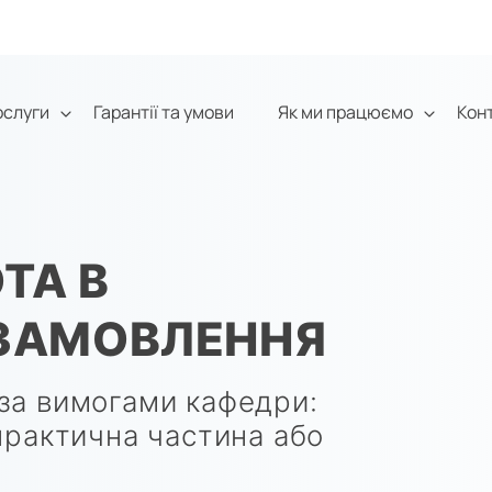
ослуги
Гарантії та умови
Як ми працюємо
Кон
ТА В
 ЗАМОВЛЕННЯ
за вимогами кафедри:
практична частина або