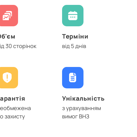
Об'єм
Терміни
ід 30 сторінок
від 5 днів
Гарантія
Унікальність
необмежена
з урахуванням
о захисту
вимог ВНЗ