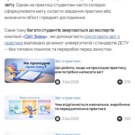
звіту
. Однак на практиці студентам часто складно
сформулювати мету, скласти завдання практики або
визначити об’єкт і предмет дослідження.
Саме тому
багато студентів звертаються до експертів
компанії «
Світ Знань
», які допомагають
підготувати звіт з
практики
відповідно до вимог університетів і стандартів ДСТУ
— без типових помилок та переробок перед захистом.
Звіт з практики
Що робити, якщо не проходив практику,
але потрібно написати звіт
3 Кві 2026
276
Звіт з практики
Чим відрізняється навчальна, виробнича
та переддипломна практика
2 Кві 2026
393
Звіт з практики