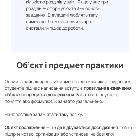
кількістю розділів у звіті. Якщо у вас три
розділи — сформулюйте 3–4 основні
завдання. Викладачі люблять таку
симетрію, бо вона свідчить про
системний підхід до роботи.
Об’єкт і предмет практики
Одним із найпоширеніших моментів, що викликає труднощі у
студентів під час написання вступу, є
правильне визначення
об’єкта та предмета дослідження
. Багато хто плутає ці
поняття або формулює їх занадто узагальнено.
Найпростіше запам’ятати таку логіку:
Об’єкт дослідження
— це
де відбувається дослідження
, тобто
підприємство, організація або установа, на базі якої