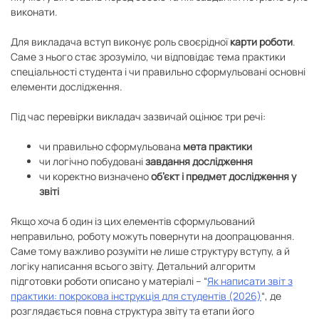
виконати.
Для викладача вступ виконує роль своєрідної
карти роботи
.
Саме з нього стає зрозуміло, чи відповідає тема практики
спеціальності студента і чи правильно сформульовані основні
елементи дослідження.
Під час перевірки викладач зазвичай оцінює три речі:
чи правильно сформульована
мета практики
чи логічно побудовані
завдання дослідження
чи коректно визначено
об’єкт і
предмет дослідження
у
звіті
Якщо хоча б один із цих елементів сформульований
неправильно, роботу можуть повернути на доопрацювання.
Саме тому важливо розуміти не лише структуру вступу, а й
логіку написання всього звіту. Детальний алгоритм
підготовки роботи описано у матеріалі – “
Як написати звіт з
практики: покрокова інструкція для студентів (2026)
“, де
розглядається повна структура звіту та етапи його