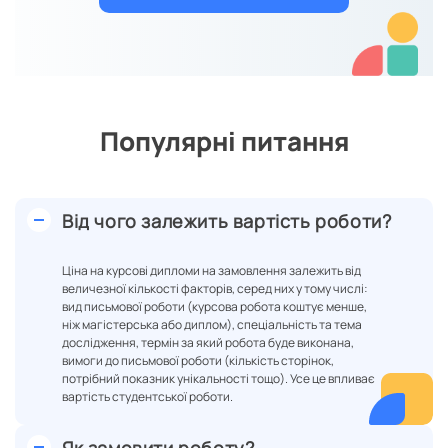
Популярні питання
Від чого залежить вартість роботи?
Ціна на курсові дипломи на замовлення залежить від
величезної кількості факторів, серед них у тому числі:
вид письмової роботи (курсова робота коштує менше,
ніж магістерська або диплом), спеціальність та тема
дослідження, термін за який робота буде виконана,
вимоги до письмової роботи (кількість сторінок,
потрібний показник унікальності тощо). Усе це впливає
вартість студентської роботи.