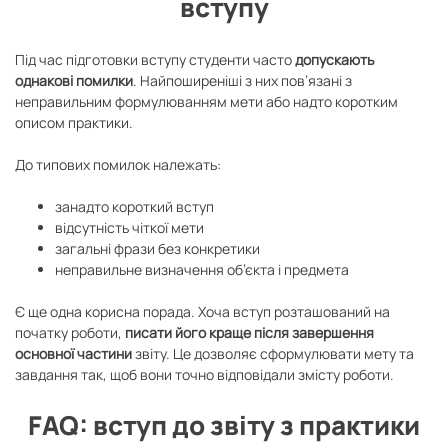
вступу
Під час підготовки вступу студенти часто
допускають
однакові помилки
. Найпоширеніші з них пов’язані з
неправильним формулюванням мети або надто коротким
описом практики.
До типових помилок належать:
занадто короткий вступ
відсутність чіткої мети
загальні фрази без конкретики
неправильне визначення об’єкта і предмета
Є ще одна корисна порада. Хоча вступ розташований на
початку роботи,
писати його краще після завершення
основної частини
звіту. Це дозволяє сформулювати мету та
завдання так, щоб вони точно відповідали змісту роботи.
FAQ: вступ до звіту з практики