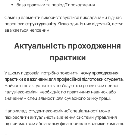
база практики та період її проходження
Саме ці елементи використовуються викладачами під час
перевірки
структури звіту
. Якщо один із них відсутній, вступ
вважається неповним.
Актуальність проходження
практики
У цьому підрозділі потрібно пояснити,
чому проходження
практики є важливим для професійної підготовки студента
.
Найчастіше актуальність пов’язують із розвитком певної
галузі економіки, необхідністю практичних навичок або
значенням спеціальності для сучасного ринку праці.
Наприклад, студент економічної спеціальності може
підкреслити актуальність вивчення системи управління
підприємством або аналізу фінансових показників компанії.