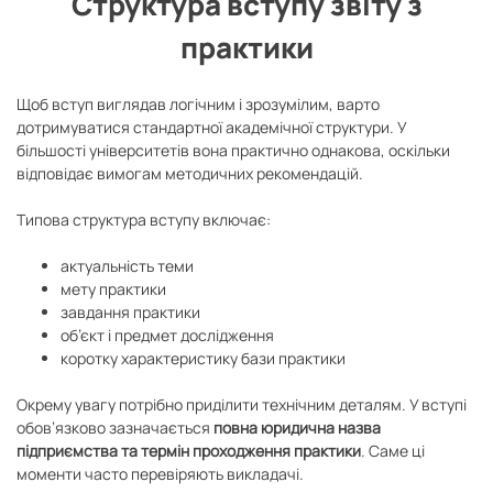
Структура вступу звіту з
практики
Щоб вступ виглядав логічним і зрозумілим, варто
дотримуватися стандартної академічної структури. У
більшості університетів вона практично однакова, оскільки
відповідає вимогам методичних рекомендацій.
Типова структура вступу включає:
актуальність теми
мету практики
завдання практики
об’єкт і предмет дослідження
коротку характеристику бази практики
Окрему увагу потрібно приділити технічним деталям. У вступі
обов’язково зазначається
повна юридична назва
підприємства та термін проходження практики
. Саме ці
моменти часто перевіряють викладачі.