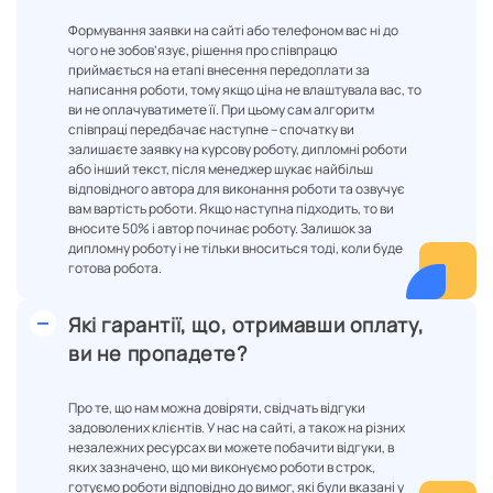
Формування заявки на сайті або телефоном вас ні до
чого не зобов’язує, рішення про співпрацю
приймається на етапі внесення передоплати за
написання роботи, тому якщо ціна не влаштувала вас, то
ви не оплачуватимете її. При цьому сам алгоритм
співпраці передбачає наступне – спочатку ви
залишаєте заявку на курсову роботу, дипломні роботи
або інший текст, після менеджер шукає найбільш
відповідного автора для виконання роботи та озвучує
вам вартість роботи. Якщо наступна підходить, то ви
вносите 50% і автор починає роботу. Залишок за
дипломну роботу і не тільки вноситься тоді, коли буде
готова робота.
Які гарантії, що, отримавши оплату,
ви не пропадете?
Про те, що нам можна довіряти, свідчать відгуки
задоволених клієнтів. У нас на сайті, а також на різних
незалежних ресурсах ви можете побачити відгуки, в
яких зазначено, що ми виконуємо роботи в строк,
готуємо роботи відповідно до вимог, які були вказані у