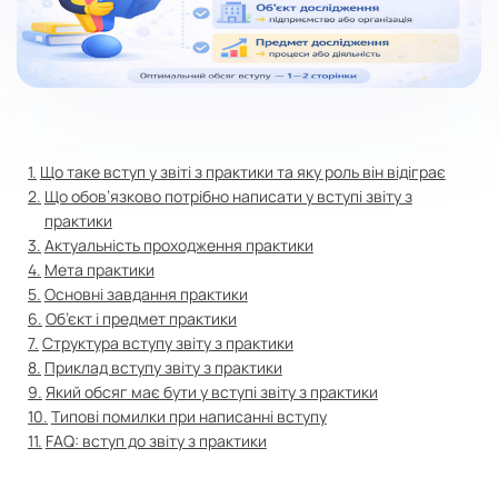
Що таке вступ у звіті з практики та яку роль він відіграє
Що обов’язково потрібно написати у вступі звіту з
практики
Актуальність проходження практики
Мета практики
Основні завдання практики
Об’єкт і предмет практики
Структура вступу звіту з практики
Приклад вступу звіту з практики
Який обсяг має бути у вступі звіту з практики
Типові помилки при написанні вступу
FAQ: вступ до звіту з практики