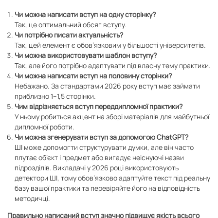
Чи можна написати вступ на одну сторінку?
Так, це оптимальний обсяг вступу.
Чи потрібно писати актуальність?
Так, цей елемент є обов’язковим у більшості університетів.
Чи можна використовувати шаблон вступу?
Так, але його потрібно адаптувати під власну тему практики.
Чи можна написати вступ на половину сторінки?
Небажано. За стандартами 2026 року вступ має займати
приблизно 1–1,5 сторінки.
Чим відрізняється вступ переддипломної практики?
У ньому робиться акцент на зборі матеріалів для майбутньої
дипломної роботи.
Чи можна згенерувати вступ за допомогою ChatGPT?
ШІ може допомогти структурувати думки, але він часто
плутає об’єкт і предмет або вигадує неіснуючі назви
підрозділів. Викладачі у 2026 році використовують
детектори ШІ, тому обов’язково адаптуйте текст під реальну
базу вашої практики та перевіряйте його на відповідність
методичці.
Правильно написаний вступ значно підвищує якість всього