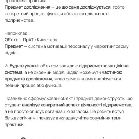
проходила практика.
Предмет дослідження
— це
що саме досліджується
, тобто
конкретний процес, функція або аспект діяльності
підприємства.
Наприклад:
Об’єкт
— ПрАТ «Київстар».
Предмет
— система мотивації персоналу у маркетинговому
відділі.
⚠
Будьте уважні
: об’єктом завжди є
підприємство як цілісна
система
, а не окремий відділ. Відділ може бути
частиною
предмета дослідження
, якщо саме в ньому аналізується
певний процес або функція.
Правильно сформульовані об’єкт і предмет демонструють, що
студент
аналізує конкретний аспект діяльності підприємства
,
а не просто описує організацію загалом. Це робить вступ
більш логічним і показує викладачу чітке розуміння теми
практики.