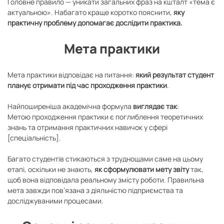
Головне правило — уникати загальних фраз на кшталт «тема є
актуальною». Набагато краще коротко пояснити,
яку
практичну проблему допомагає дослідити практика.
Мета практики
Мета практики відповідає на питання:
який результат студент
планує отримати під час проходження практики
.
Найпоширеніша академічна формула
виглядає так
:
Метою проходження практики є поглиблення теоретичних
знань та отримання практичних навичок у сфері
[спеціальність].
Багато студентів стикаються з труднощами саме на цьому
етапі, оскільки не знають,
як сформулювати мету звіту
так,
щоб вона відповідала реальному змісту роботи. Правильна
мета завжди пов’язана з діяльністю підприємства та
досліджуваними процесами.