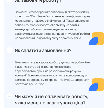
Як замовити роботу?
Замовити курсову роботу, дипломну, підготовку звіту з
практики у “Світ Знань” ви можете за телефоном, через
месенджер, у нашому офісі у столиці. Також ви можете
заповнити форму зворотного зв’язку на сайті, і
менеджери обов’язково передзвонять вам та
зафіксують замовлення на написання курсової роботи
на замовлення, підготовку звіту з практики тощо.
Як сплатити замовлення?
Внести оплату за курсову роботу, дипломну роботу і не
тільки можете в офісі в Києві готівкою або
перерахувавши гроші на розрахунковий рахунок
компанії. Все максимально зручно та комфортно для
замовників із різних міст країни, і часу на це витрачати
багато не треба буде.
Чи можу я не оплачувати роботу,
якщо мене не влаштувала ціна?