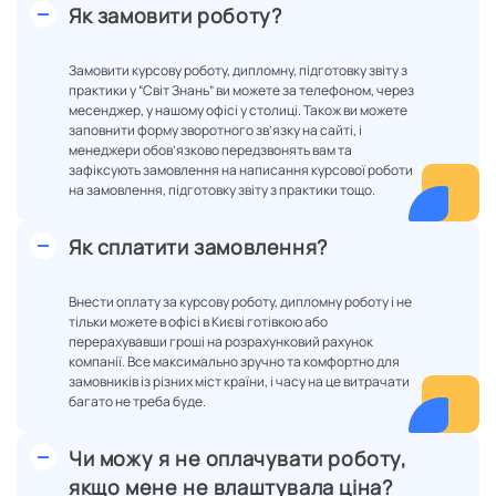
Як замовити роботу?
Замовити курсову роботу, дипломну, підготовку звіту з
практики у “Світ Знань” ви можете за телефоном, через
месенджер, у нашому офісі у столиці. Також ви можете
заповнити форму зворотного зв’язку на сайті, і
менеджери обов’язково передзвонять вам та
зафіксують замовлення на написання курсової роботи
на замовлення, підготовку звіту з практики тощо.
Як сплатити замовлення?
Внести оплату за курсову роботу, дипломну роботу і не
тільки можете в офісі в Києві готівкою або
перерахувавши гроші на розрахунковий рахунок
компанії. Все максимально зручно та комфортно для
замовників із різних міст країни, і часу на це витрачати
багато не треба буде.
Чи можу я не оплачувати роботу,
якщо мене не влаштувала ціна?