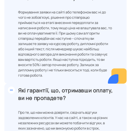
Формування заявки на сайті або телефоном вас ні до
чого не зобов’язує, рішення про співпрацю
приймається на етапі внесення передоплати за
написання роботи, тому якщо ціна не влаштувала вас, то
ви не оплачуватимете її. При цьому сам алгоритм
співпраці передбачає наступне – спочатку ви
залишаєте заявку на курсову роботу, дипломні роботи
або інший текст, після менеджер шукає найбільш
відповідного автора для виконання роботи та озвучує
вам вартість роботи. Якщо наступна підходить, то ви
вносите 50% і автор починає роботу. Залишок за
дипломну роботу і не тільки вноситься тоді, коли буде
готова робота.
Які гарантії, що, отримавши оплату,
ви не пропадете?
Про те, що нам можна довіряти, свідчать відгуки
задоволених клієнтів. У нас на сайті, а також на різних
незалежних ресурсах ви можете побачити відгуки, в
яких зазначено, що ми виконуємо роботи в строк,