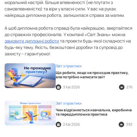
моральний настрій. Більше впевненості (не плутати з
самовпевненістю) та віри у власні сили. У вас на руках
найкраща дипломна робота, залишилася справа за малим.
А щоб дипломна робота справді була найкращою, звертайтеся
до справжніх професіоналів. У компанії «Світ Знань» можна
замовити дипломні роботи
та проекти будь-якої складності на
будь-яку тему. Якість, безкоштовні доробки та супровід до
захисту – гарантуємо!
Звіт з практики
Що робити, якщо не проходив практику,
але потрібно написати звіт
3 Кві 2026
276
Звіт з практики
Чим відрізняється навчальна, виробнича
та переддипломна практика
2 Кві 2026
393