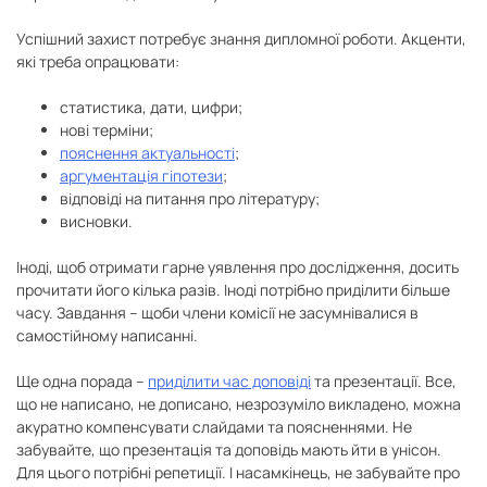
Успішний захист потребує знання дипломної роботи. Акценти,
які треба опрацювати:
статистика, дати, цифри;
нові терміни;
пояснення актуальності
;
аргументація гіпотези
;
відповіді на питання про літературу;
висновки.
Іноді, щоб отримати гарне уявлення про дослідження, досить
прочитати його кілька разів. Іноді потрібно приділити більше
часу. Завдання – щоби члени комісії не засумнівалися в
самостійному написанні.
Ще одна порада –
приділити час доповіді
та презентації. Все,
що не написано, не дописано, незрозуміло викладено, можна
акуратно компенсувати слайдами та поясненнями. Не
забувайте, що презентація та доповідь мають йти в унісон.
Для цього потрібні репетиції. І насамкінець, не забувайте про