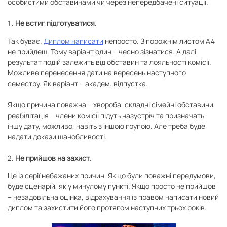
особистими обставинами чи через непередбачені ситуації.
Не встиг підготуватися.
Так буває.
Диплом написати
непросто. З порожнім листом А4
не прийдеш. Тому варіант один – чесно зізнатися. А далі
результат подій залежить від обставин та лояльності комісії.
Можливе перенесення дати на вересень наступного
семестру. Як варіант – академ. відпустка.
Якщо причина поважна – хвороба, складні сімейні обставини,
реабілітація – члени комісії підуть назустріч та призначать
іншу дату, можливо, навіть з іншою групою. Але треба буде
надати докази шанобливості.
Не прийшов на захист.
Це із серії небажаних причин. Якщо були поважні передумови,
буде сценарій, як у минулому пункті. Якщо просто не прийшов
– незадовільна оцінка, відрахування із правом написати новий
диплом та захистити його протягом наступних трьох років.