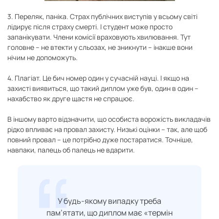
3. Переляк, паніка. Страх публічних виступів у всьому світі
лідирує після страху смерті. І студент може просто
запанікувати. Члени комісії враховують хвилювання. Тут
головне – не втекти у сльозах, не зникнути – інакше вони
нічим не допоможуть.
4. Плагіат. Це бич номер один у сучасній науці. І якщо на
захисті виявиться, що такий диплом уже був, один в один –
нахабство як друге щастя не спрацює.
В іншому варто відзначити, що особиста ворожість викладачів
рідко впливає на провал захисту. Низькі оцінки – так, але щоб
повний провал – це потрібно дуже постаратися. Точніше,
навпаки, палець об палець не вдарити.
У будь-якому випадку треба
пам’ятати, що диплом має «термін