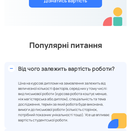
Популярні питання
Від чого залежить вартість роботи?
Ціна на курсові дипломи на замовлення залежить від
величезної кількості факторів, серед них у тому числі:
вид письмової роботи (курсова робота коштує менше,
ніж магістерська або диплом), спеціальність та тема
дослідження, термін за який робота буде виконана,
вимоги до письмової роботи (кількість сторінок,
потрібний показник унікальності тощо). Усе це впливає
вартість студентської роботи.