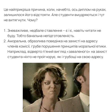
Це найприкріша причина, коли, начебто, ось диплом на руках,
залишилося його відстояти. Але студенти вмудряються і тут
не витягнути. Чому?
Зневажливе, недбале ставлення – є і є, навіть читати не
буду. Тобто банальна непідготовленість.
Аморальна, образлива поведінка на захисті на адресу
членів комісії, грубе порушення принципів моральної етики.
Наприклад, відверто п’яний вигляд «заваленого» на захист
студента ніхто не проігнорує, як і грубощі на свою адресу.