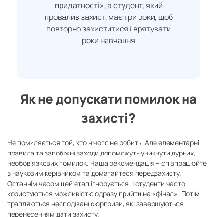
придатності», а студент, який
провалив захист, має три роки, щоб
повторно захиститися і врятувати
роки навчання
Як не допускати помилок на
захисті?
Не помиляється той, хто нічого не робить. Але елементарні
правила та запобіжні заходи допоможуть уникнути дурних,
необов’язкових помилок. Наша рекомендація – співпрацюйте
з науковим керівником та домагайтеся передзахисту.
Останнім часом цей етап ігнорується. І студенти часто
користуються можливістю одразу прийти на «фінал». Потім
трапляються несподівані сюрпризи, які завершуються
перенесенням дати захисту.