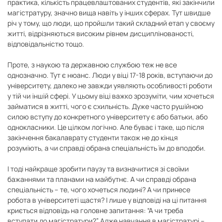
практика, кількість працевлаштованих студентів, які закінчили
магістратуру, значно вища навіть у інших сферах. Тут швидше
річ у тому, що люди, що пройшли такий складний етап у своєму
житті, відрізняються високим рівнем дисциплінованості,
відповідальністю тощо.
Проте, з наукою та державною службою теж не все
однозначно. Тут є нюанс. Люди у віці 17-18 років, вступаючи до
університету, далеко не завжди уявляють особливості роботи
у тій чи іншій сфері. У цьому віці важко зрозуміти, чим хочеться
займатися в житті, чого є схильність. Дуже часто рушійною
силою вступу до конкретного університету є або батьки, або
однокласники. Це цілком логічно. Але буває і таке, що після
закінчення бакалаврату студенти також не до кінця
розуміють, а чи справді обрана спеціальність їм до вподоби.
І тоді найкраще зробити паузу та визначитися зі своїми
бажаннями та планами на майбутнє. А чи справді обрана
спеціальність – те, чого хочеться людині? А чи принесе
робота в університеті щастя? І лише у відповіді на ці питання
криється відповідь на головне запитання: “А чи треба
вступати до магістратури?” Адже навчання в магістратурі –