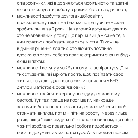
співробітники, які відрізняються мобільністю та здатні
якісно виконувати роботу в режимі багатозадачності;
можливості здобуття другої вищої освіти у
прискореному темпі. На базі магістратури це можна
зробити лише за 2 роки. Це вагомий аргумент для тих,
хто не впевнений у тому, що перша вища – саме те, з
чим хочеться пов’язати все своє життя. Також це
відмінне рішення для тих, хто любить постійно
вдосконалювати себе та прагне отримати знання будь-
яким шляхом;
можливості вступу у майбутньому на аспірантуру. Для
тих студентів, які мріють про те, щоб пов’язати своє
життя з наукою і далі продовжити навчання у ВНЗ,
диплом магістра є обов’язковим;
можливості зайняти керівну посаду у державному
секторі. Тут теж краще не поспішати, найкраще
закінчити бакалаврат і скласти державний іспит, щоб
отримати диплом, потім – піти на роботу і через кілька
років, якщо “зірки зійдуться” і стане очевидним, що вибір
у житті зроблено правильно і робота подобається –
подати документи у магістратуру. А тут можна і зовсім