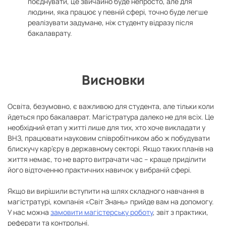
поєднувати, це звичайно буде непросто, але для
людини, яка працює у певній сфері, точно буде легше
реалізувати задумане, ніж студенту відразу після
бакалаврату.
Висновки
Освіта, безумовно, є важливою для студента, але тільки коли
йдеться про бакалаврат. Магістратура далеко не для всіх. Це
необхідний етап у житті лише для тих, хто хоче викладати у
ВНЗ, працювати науковим співробітником або ж побудувати
блискучу кар’єру в державному секторі. Якщо таких планів на
життя немає, то не варто витрачати час – краще приділити
його відточенню практичних навичок у вибраній сфері.
Якщо ви вирішили вступити на шлях складного навчання в
магістратурі, компанія «Світ Знань» прийде вам на допомогу.
У нас можна
замовити магістерську роботу
, звіт з практики,
реферати та контрольні.