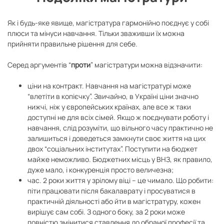
Як і будь-яке явище, магістратура гармонійно поєднує у собі
плюси та мінуси навчання. Тільки зваживши їх можна
прийняти правильне рішення для себе.
Серед аргументів “
проти
” магістратури можна відзначити:
ціни на контракт. Навчання на магістратурі може
“влетіти в копієчку”. Звичайно, в Україні ціни значно
нижчі, ніж у європейських країнах, але все ж таки
доступні не для всіх сімей. Якщо ж поєднувати роботу і
навчання, слід розуміти, що вільного часу практично не
залишиться і доведеться замкнути своє життя на цих
двох “соціальних інститутах”. Поступити на бюджет
майже неможливо. Бюджетних місць у ВНЗ, як правило,
дуже мало, і конкуренція просто величезна;
час. 2 роки життя у зрілому віці – це чимало. Що робити:
піти працювати після бакалаврату і просуватися в
практичній діяльності або йти в магістратуру, кожен
вирішує сам собі. З одного боку, за 2 роки може
повністю змінитися ставлення до обраної професії та