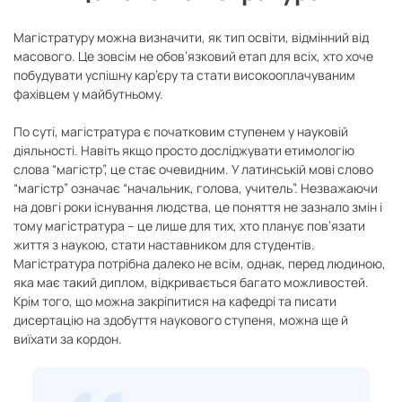
Магістратуру можна визначити, як тип освіти, відмінний від
масового. Це зовсім не обов’язковий етап для всіх, хто хоче
побудувати успішну кар’єру та стати високооплачуваним
фахівцем у майбутньому.
По суті, магістратура є початковим ступенем у науковій
діяльності. Навіть якщо просто досліджувати етимологію
слова “магістр”, це стає очевидним. У латинській мові слово
“магістр” означає “начальник, голова, учитель”. Незважаючи
на довгі роки існування людства, це поняття не зазнало змін і
тому магістратура – це лише для тих, хто планує пов’язати
життя з наукою, стати наставником для студентів.
Магістратура потрібна далеко не всім, однак, перед людиною,
яка має такий диплом, відкривається багато можливостей.
Крім того, що можна закріпитися на кафедрі та писати
дисертацію на здобуття наукового ступеня, можна ще й
виїхати за кордон.