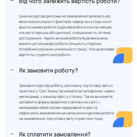
Від чого залежить вартість роботи?
Ціна на курсові дипломи на замовлення залежить від
величезної кількості факторів, серед них у тому числі:
вид письмової роботи (курсова робота коштує менше,
ніж магістерська або диплом), спеціальність та тема
дослідження, термін за який робота буде виконана,
вимоги до письмової роботи (кількість сторінок,
потрібний показник унікальності тощо). Усе це впливає
вартість студентської роботи.
Як замовити роботу?
Замовити курсову роботу, дипломну, підготовку звіту з
практики у “Світ Знань” ви можете за телефоном, через
месенджер, у нашому офісі у столиці. Також ви можете
заповнити форму зворотного зв’язку на сайті, і
менеджери обов’язково передзвонять вам та
зафіксують замовлення на написання курсової роботи
на замовлення, підготовку звіту з практики тощо.
Як сплатити замовлення?