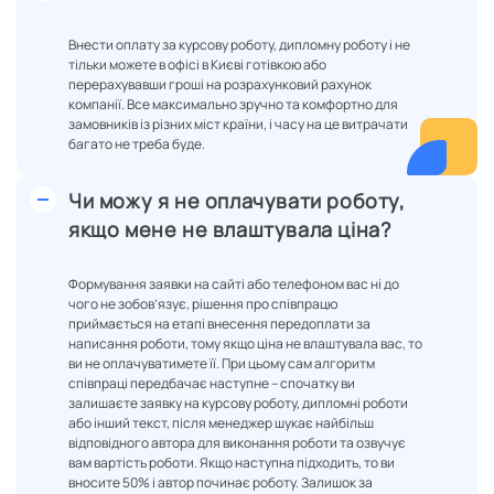
Внести оплату за курсову роботу, дипломну роботу і не
тільки можете в офісі в Києві готівкою або
перерахувавши гроші на розрахунковий рахунок
компанії. Все максимально зручно та комфортно для
замовників із різних міст країни, і часу на це витрачати
багато не треба буде.
Чи можу я не оплачувати роботу,
якщо мене не влаштувала ціна?
Формування заявки на сайті або телефоном вас ні до
чого не зобов’язує, рішення про співпрацю
приймається на етапі внесення передоплати за
написання роботи, тому якщо ціна не влаштувала вас, то
ви не оплачуватимете її. При цьому сам алгоритм
співпраці передбачає наступне – спочатку ви
залишаєте заявку на курсову роботу, дипломні роботи
або інший текст, після менеджер шукає найбільш
відповідного автора для виконання роботи та озвучує
вам вартість роботи. Якщо наступна підходить, то ви
вносите 50% і автор починає роботу. Залишок за