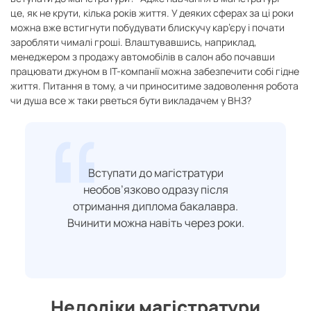
це, як не крути, кілька років життя. У деяких сферах за ці роки
можна вже встигнути побудувати блискучу кар’єру і почати
заробляти чималі гроші. Влаштувавшись, наприклад,
менеджером з продажу автомобілів в салон або почавши
працювати джуном в ІТ-компанії можна забезпечити собі гідне
життя. Питання в тому, а чи приноситиме задоволення робота
чи душа все ж таки рветься бути викладачем у ВНЗ?
Вступати до магістратури
необов’язково одразу після
отримання диплома бакалавра.
Вчинити можна навіть через роки.
Недоліки магістратури