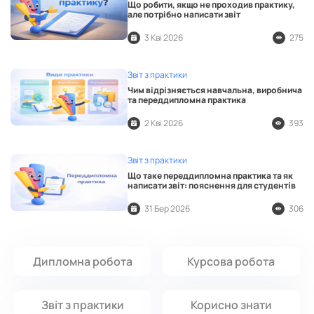
Що робити, якщо не проходив практику,
але потрібно написати звіт
3 Кві 2026
275
Звіт з практики
Чим відрізняється навчальна, виробнича
та переддипломна практика
2 Кві 2026
393
Звіт з практики
Що таке переддипломна практика та як
написати звіт: пояснення для студентів
31 Бер 2026
306
Дипломна робота
Курсова робота
Звіт з практики
Корисно знати