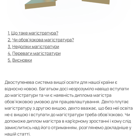
Що таке магістратура?
Чи обов’язкова магістратура?
Недоліки магістратури
Переваги магістратури
Висновки
Двоступенева система вищої освіти для нашої країни є
відносно новою. Багатьом досі незрозуміло навіщо вступати
до магістратури та чи є наявність диплома магістра
обов’язковою умовою для працевлаштування. Дехто плутає
магістратуру з другою вищою, дехто вважає, що без неї освіта
не є вищою і вступати до магістратури треба обов’язково. Чи
допоможе диплом магістра в кар’єрному зростанні і кому слід
замислитись над його отриманням, розглянемо докладніше у
нашій статті.